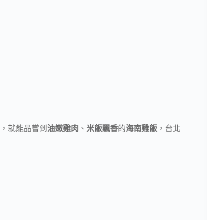
，就能品嘗到
油嫩雞肉
、
米飯飄香
的
海南雞飯
，台北