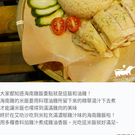
大家都知道海南雞飯重點就是這飯和油雞！
海南雞的米飯要用料理油雞所留下來的精華湯汁下去煮
才能讓米飯也嚐得到滿滿雞肉的美味
終於在艾叻沙吃到米粒充滿濃郁雞汁味的海南雞飯啦！
用多種香料加雞汁煮成雞油香飯，光吃這米飯就好滿足~