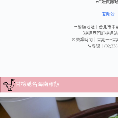
♥C妞資訊站
艾叻沙
🍴餐廳地址｜台北市中華
（捷運西門町捷運站
⏰營業時間｜星期一~星期日11
📞專線｜(02)2383
甘榜馳名海南雞飯