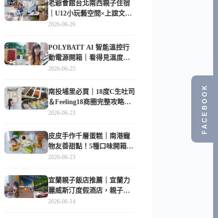
老爺會館台北南西親子住宿
｜U12小玩藝空間×上誼文
化，暑假帶孩子這樣玩
2026-06-26
POLYBATT AI 智能溫控行
動電源開箱｜看得見溫度與
電量，外出更安心的
2026-06-25
10000mAh 行動電源
FACEBOOK
南投埔里必買｜18度C生吐司
＆Feeling18商圈完整攻略，
在地人帶路這樣逛
2026-06-23
皮皮手作千層蛋糕｜南港寵
物友善甜點！5種口味開箱，
比Lady M便宜一半的台北隱
2026-06-23
藏版
宜蘭親子飯店推薦｜宜蘭力
麗威斯汀度假酒店，親子
房、Buffet、泳池、兒童俱樂
2026-06-14
部超適合放電