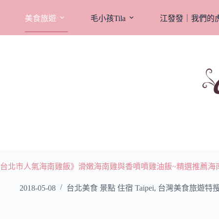
跳
至
美食旅遊
毛小孩Tila
江發發｜我們的
主
要
內
容
台北市人氣海南雞飯》滑嫩海南雞與香噴噴雞油飯~精選推薦海南
2018-05-08
台北美食 景點 住宿 Taipei
,
台灣美食旅遊特