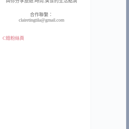
與你分享旅遊.時尚.美食的生活點滴
合作聯繫：
clairetingtila@gmail.com
C妞粉絲頁