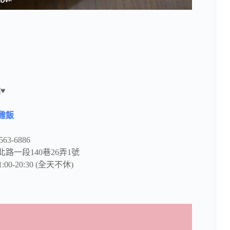
♥
雞飯
63-6886
路一段140巷26弄1號
-20:30 (全天不休)