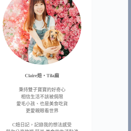
Claire妞‧Tila麻
秉持雙子寶寶的好奇心
相信生活不該被侷限
愛毛小孩、也是美食吃貨
更愛親眼看世界
C妞日記，記錄我的想法感受