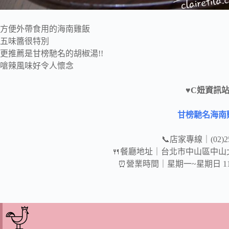
方便外帶食用的海南雞飯
五味醬很特別
更推薦是甘榜馳名的胡椒湯!!
嗆辣風味好令人懷念
♥C妞資訊站
甘榜馳名海南
📞店家專線｜(02)25
🍴餐廳地址｜台北市中山區中山北
⏰營業時間｜星期一~星期日 11:00