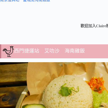
歡迎加入Clair
西門捷運站 艾叻沙 海南雞飯