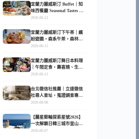
宜蘭力麗威斯汀 Buffet｜知
味西餐廳 Seasonal Tastes 晚
餐早餐吃什麼？
2026-06-12
宜蘭力麗威斯汀下午茶｜繽
紛遊園・森系午茶，森林系
甜點超好拍
2026-06-11
宜蘭力麗威斯汀舞日本料理
｜午間定食，壽喜燒、生魚
片與日式包廂空間
2026-06-11
台北徵信社推薦｜立達徵信
社尋人查址，蒐證調查專家
陪你找回失聯的家人
2026-06-08
【麗星郵輪探索星號2026】
一次解鎖日韓三城市釜山、
長崎、那霸｜餐點升級、表
2026-06-07
演更新、船上慶生超難忘