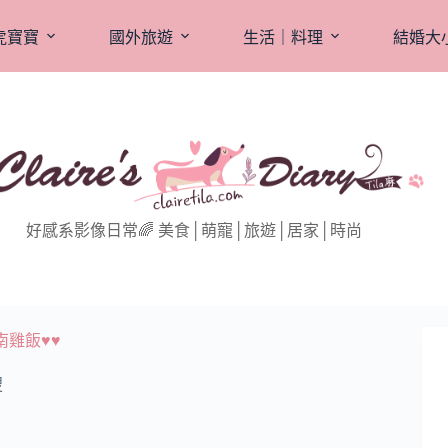
虎寶寶
國外旅遊
生活｜料理
結婚大
好感系影像日常🌈 美食│萌寵│旅遊│居家│時尚
雞飯♥♥
搜