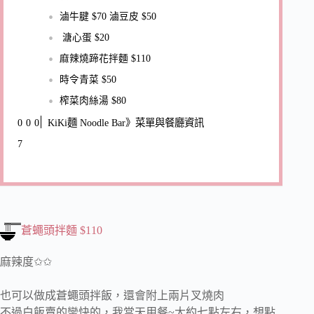
滷牛腱 $70 滷豆皮 $50
溏心蛋 $20
麻辣燒蹄花拌麵 $110
時令青菜 $50
榨菜肉絲湯 $80
KiKi麵 Noodle Bar》菜單與餐廳資訊
蒼蠅頭拌麵 $110
麻辣度✩✩
也可以做成蒼蠅頭拌飯，還會附上兩片叉燒肉
不過白飯賣的蠻快的，我當天用餐~大約七點左右，想點