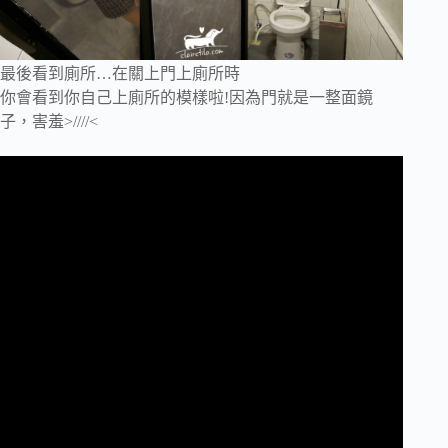
最後看到廁所…在關上門上廁所時
你會看到你自己上廁所的模樣啦!因為門就是一整面鏡
子，害羞>////<