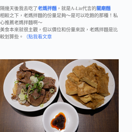
隔幾天後我去吃了
老媽拌麵
，就是A-Lin代言的
關廟麵
相較之下，老媽拌麵的份量足夠～是可以吃飽的那種！私
心推薦老媽拌麵啊～
美食本來就很主觀，但以價位和份量來說，老媽拌麵是比
較划算些。
（點我看文章