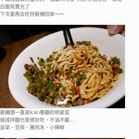
白飯就賣光了
下次要再去吃拌飯補回來～～
蒼蠅頭一直是KiKi餐廳的明星菜
做成拌麵也是很好吃，不油不膩…
韭菜、豆豉、豬肉末、小辣椒