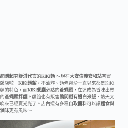
網購超夯舒淇代言
的
KiKi麵
～現在
大安信義安和站
有實
體店啦！
KiKi麵館
，不油炸、麵條爽滑一直以來都是KiKi
麵的特色，而
KiKi餐廳
必點的
蒼蠅頭
，在這成為香味出眾
的
蒼蠅頭拌麵。
麵館也有販售
鴨間稻有機白米飯
，這天太
晚來已經賣光光了。店內還有多種
自取醬料
可以讓
麵食
與
滷味
更有風味～