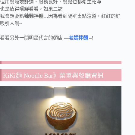
但用餐環境舒適、服務良好、餐點也都衛生乾淨
也是值得嚐鮮看看，如果二訪
我會想要點
辣雞拌麵
…因為看到隔壁桌點這道，紅紅的好
吸引人啊~
看看另外一間明星代言的麵店 —
老媽拌麵
–!
KiKi
麵
Noodle Bar》菜單與餐廳資訊