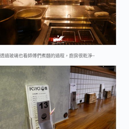
透過玻璃也看師傅們煮麵的過程，廚房很乾淨~