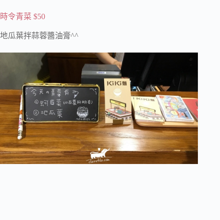
時令青菜 $50
地瓜葉拌蒜蓉醬油膏^^