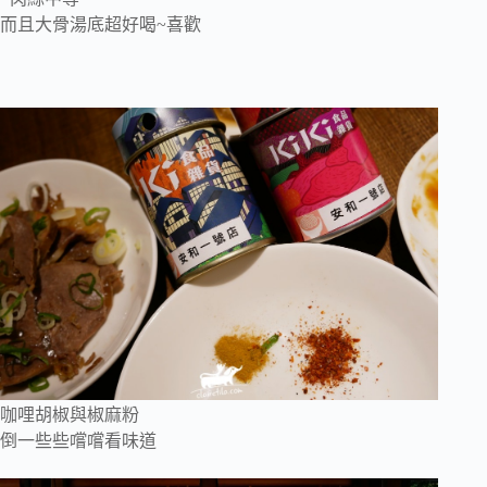
而且大骨湯底超好喝~喜歡
咖哩胡椒與椒麻粉
倒一些些嚐嚐看味道