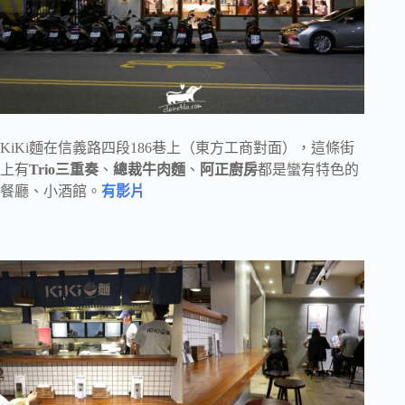
KiKi麵在信義路四段186巷上（東方工商對面），這條街
上有
Trio三重奏
、
總裁牛肉麵
、
阿正廚房
都是蠻有特色的
餐廳、小酒館。
有影片