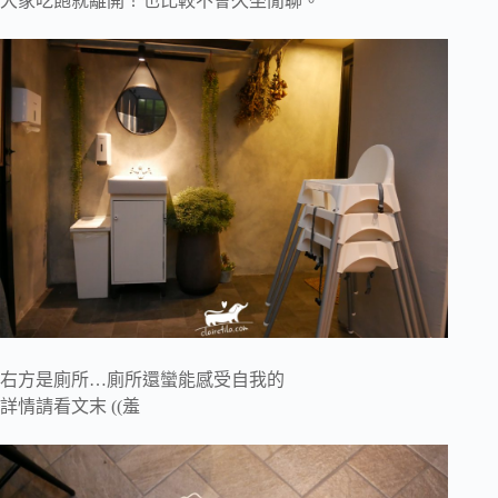
大家吃飽就離開！也比較不會久坐閒聊。
右方是廁所…廁所還蠻能感受自我的
詳情請看文末 ((羞