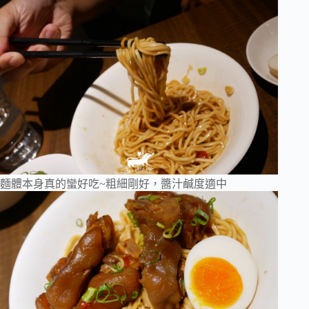
麵體本身真的蠻好吃~粗細剛好，醬汁鹹度適中