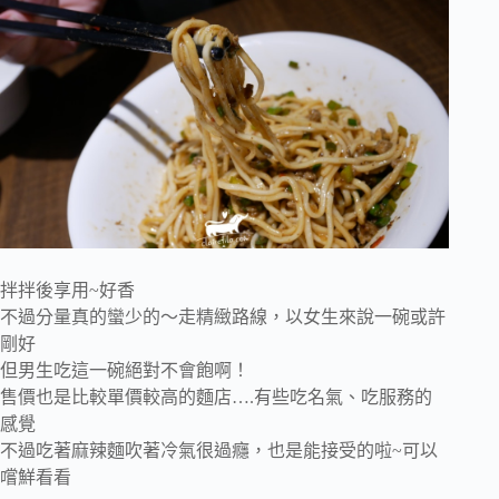
拌拌後享用~好香
不過分量真的蠻少的～走精緻路線，以女生來說一碗或許
剛好
但男生吃這一碗絕對不會飽啊！
售價也是比較單價較高的麵店….有些吃名氣、吃服務的
感覺
不過吃著麻辣麵吹著冷氣很過癮，也是能接受的啦~可以
嚐鮮看看