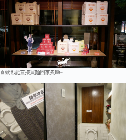
喜歡也能直接買麵回家煮呦~