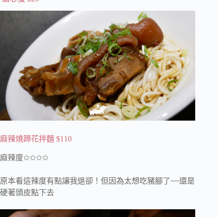
麻辣燒蹄花拌麵 $110
麻辣度✩✩✩✩
原本看這辣度有點讓我退卻！但因為太想吃豬腳了~~還是
硬著頭皮點下去