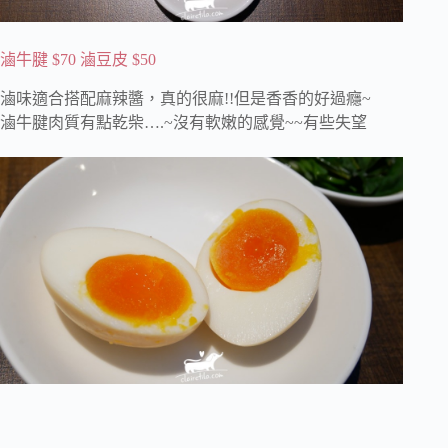
滷牛腱 $70 滷豆皮 $50
滷味適合搭配麻辣醬，真的很麻!!但是香香的好過癮~
滷牛腱肉質有點乾柴….~沒有軟嫩的感覺~~有些失望