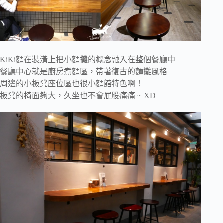
KiKi麵在裝潢上把小麵攤的概念融入在整個餐廳中
餐廳中心就是廚房煮麵區，帶著復古的麵攤風格
周邊的小板凳座位區也很小麵館特色啊！
板凳的椅面夠大，久坐也不會屁股痛痛 ~ XD