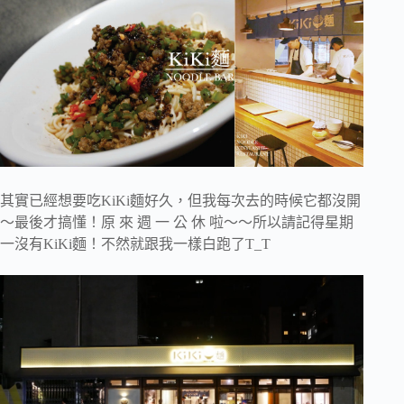
其實已經想要吃KiKi麵好久，但我每次去的時候它都沒開
～最後才搞懂！原 來 週 一 公 休 啦～～所以請記得星期
一沒有KiKi麵！不然就跟我一樣白跑了T_T