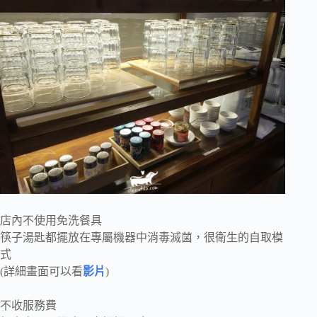
店內不使用免洗餐具
筷子湯匙都擺放在專屬機器中消毒滅菌，很衛生的自取模
式
(詳細畫面可以看
影片
)
不收服務費