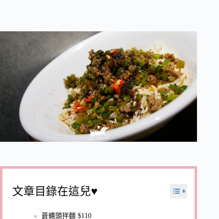
文章目錄在這兒♥
蒼蠅頭拌麵 $110