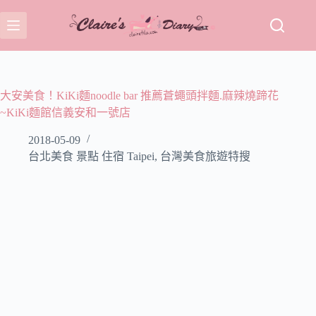
跳
至
主
要
內
容
大安美食！KiKi麵noodle bar 推薦蒼蠅頭拌麵.麻辣燒蹄花
~KiKi麵館信義安和一號店
2018-05-09
台北美食 景點 住宿 Taipei
,
台灣美食旅遊特搜