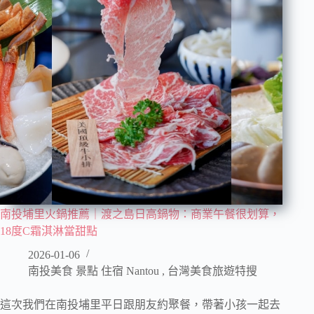
南投埔里火鍋推薦｜渡之島日高鍋物：商業午餐很划算，
18度C霜淇淋當甜點
2026-01-06
南投美食 景點 住宿 Nantou
,
台灣美食旅遊特搜
這次我們在南投埔里平日跟朋友約聚餐，帶著小孩一起去