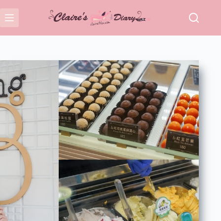
跳
至
主
要
內
容