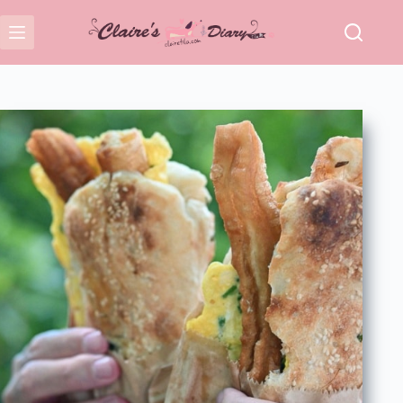
跳
至
主
要
內
容