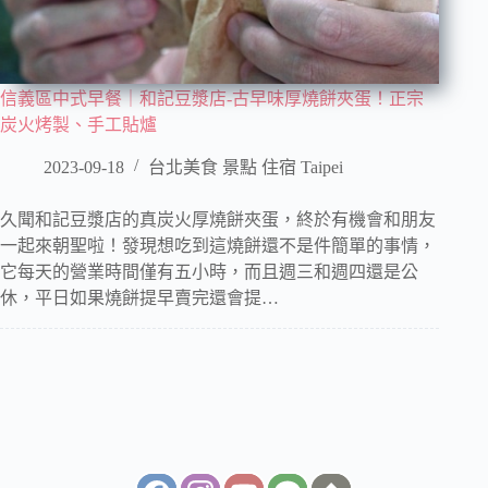
信義區中式早餐｜和記豆漿店-古早味厚燒餅夾蛋！正宗
炭火烤製、手工貼爐
2023-09-18
台北美食 景點 住宿 Taipei
久聞和記豆漿店的真炭火厚燒餅夾蛋，終於有機會和朋友
一起來朝聖啦！發現想吃到這燒餅還不是件簡單的事情，
它每天的營業時間僅有五小時，而且週三和週四還是公
休，平日如果燒餅提早賣完還會提…