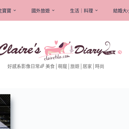
虎寶寶
國外旅遊
生活｜料理
結婚大
好感系影像日常🌈 美食│萌寵│旅遊│居家│時尚