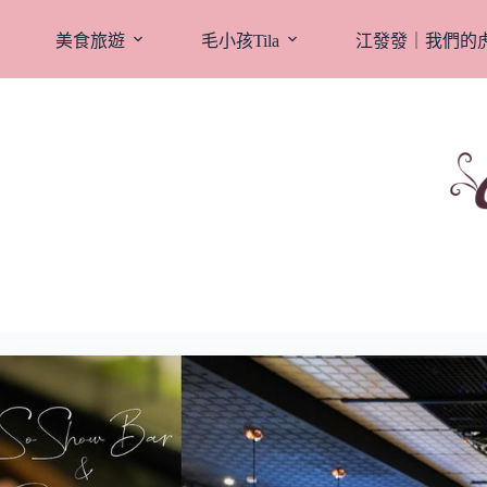
跳
至
美食旅遊
毛小孩Tila
江發發｜我們的
主
要
內
容