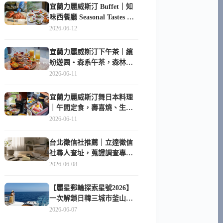
宜蘭力麗威斯汀 Buffet｜知
味西餐廳 Seasonal Tastes 晚
餐早餐吃什麼？
2026-06-12
宜蘭力麗威斯汀下午茶｜繽
紛遊園・森系午茶，森林系
甜點超好拍
2026-06-11
宜蘭力麗威斯汀舞日本料理
｜午間定食，壽喜燒、生魚
片與日式包廂空間
2026-06-11
台北徵信社推薦｜立達徵信
社尋人查址，蒐證調查專家
陪你找回失聯的家人
2026-06-08
【麗星郵輪探索星號2026】
一次解鎖日韓三城市釜山、
長崎、那霸｜餐點升級、表
2026-06-07
演更新、船上慶生超難忘