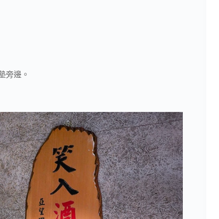
泰床墊旁邊。