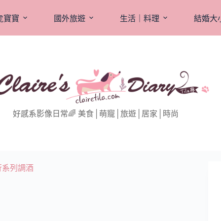
虎寶寶
國外旅遊
生活｜料理
結婚大
好感系影像日常🌈 美食│萌寵│旅遊│居家│時尚
旅行系列調酒