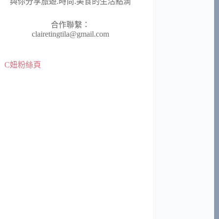
與你分享旅遊.時尚.美食的生活點滴
合作聯繫：
clairetingtila@gmail.com
C妞粉絲頁