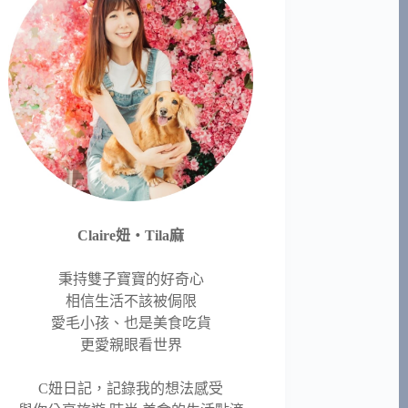
Claire妞‧Tila麻
秉持雙子寶寶的好奇心
相信生活不該被侷限
愛毛小孩、也是美食吃貨
更愛親眼看世界
C妞日記，記錄我的想法感受