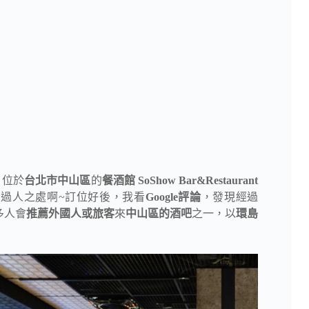
！位於
台北市中山區
的
餐酒館
SoShow Bar&Restaurant
過人之處啊~訂位好後，我看
Google評論
，發現經過
多人會
推薦外國人或旅客
來
中山區的酒吧
之一，以
環島