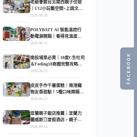
老爺會館台北南西親子住宿
｜U12小玩藝空間×上誼文
化，暑假帶孩子這樣玩
2026-06-26
POLYBATT AI 智能溫控行
動電源開箱｜看得見溫度與
電量，外出更安心的
2026-06-25
10000mAh 行動電源
FACEBOOK
南投埔里必買｜18度C生吐司
＆Feeling18商圈完整攻略，
在地人帶路這樣逛
2026-06-23
皮皮手作千層蛋糕｜南港寵
物友善甜點！5種口味開箱，
比Lady M便宜一半的台北隱
2026-06-23
藏版
宜蘭親子飯店推薦｜宜蘭力
麗威斯汀度假酒店，親子
房、Buffet、泳池、兒童俱樂
2026-06-14
部超適合放電