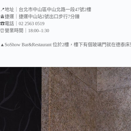
📍地址｜台北市中山區中山北路一段47號2樓
🚊捷運｜捷運中山站2號出口步行7分鐘
☎
電話｜02 2563 0519
⏰營業時間｜18:00–1:30
▲SoShow Bar&Restaurant 位於2樓，樓下有個玻璃門就在德