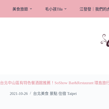
跳
至
美食旅遊
毛小孩Tila
江發發｜我們的
主
要
內
容
台北中山區有特色餐酒館推薦！SoShow Bar&Restaurant 環島
2021-10-26
台北美食 景點 住宿 Taipei