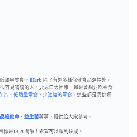
低熱量零食~~
iHerb
除了有超多樣保健食品選擇外，
很容易嘴饞的人，要忌口太困難，還是會想要吃零食
芋片
、
低熱量零食
、
少油糖的零食
，這些都是我挑選
品維他命
、
益生菌
等等，提供給大家參考。
的目標是19-20間啦！希望可以順利達成。