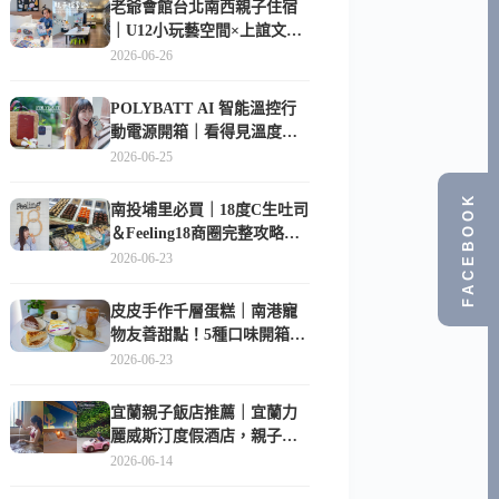
老爺會館台北南西親子住宿
｜U12小玩藝空間×上誼文
化，暑假帶孩子這樣玩
2026-06-26
POLYBATT AI 智能溫控行
動電源開箱｜看得見溫度與
電量，外出更安心的
2026-06-25
10000mAh 行動電源
FACEBOOK
南投埔里必買｜18度C生吐司
＆Feeling18商圈完整攻略，
在地人帶路這樣逛
2026-06-23
皮皮手作千層蛋糕｜南港寵
物友善甜點！5種口味開箱，
比Lady M便宜一半的台北隱
2026-06-23
藏版
宜蘭親子飯店推薦｜宜蘭力
麗威斯汀度假酒店，親子
房、Buffet、泳池、兒童俱樂
2026-06-14
部超適合放電