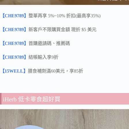
【CHE9789】
整單再享 5%~10% 折扣(最高享35%)
【CHE9789】
新客戶不限購買金額 現折 $5 美元
【CHE9789】
首購邀請碼、推薦碼
【CHE9789】
結帳輸入享9折
【15WELL】
膳食補劑滿60美元，享85折
iHerb 低卡零食超好買