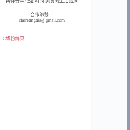
與你分享旅遊.時尚.美食的生活點滴
合作聯繫：
clairetingtila@gmail.com
C妞粉絲頁