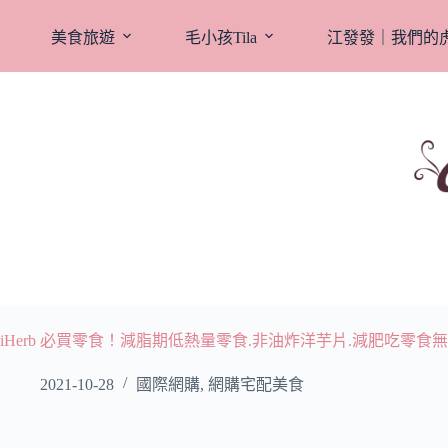
跳
至
美食旅遊
毛小孩Tila
江發發｜我們的
主
要
內
容
iHerb 必買零食！減脂期低熱量零食.非油炸洋芋片.減肥吃零食
2021-10-28
國際網購
,
網購宅配美食