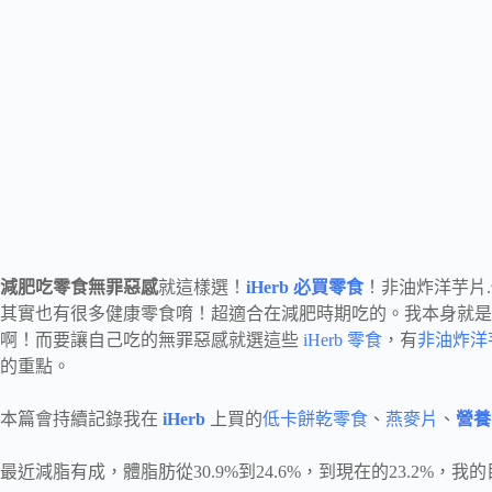
減肥吃零食無罪惡感
就這樣選！
iHerb 必買零食
！非油炸洋芋片.
其實也有很多健康零食唷！超適合在減肥時期吃的。我本身就是
啊！而要讓自己吃的無罪惡感就選這些
iHerb 零食
，有
非油炸洋
的重點。
本篇會持續記錄我在
iHerb
上買的
低卡餅乾零食
、
燕麥片
、
營養
最近減脂有成，體脂肪從30.9%到24.6%，到現在的23.2%，我