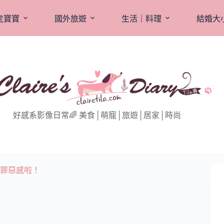
虎寶寶
國外旅遊
生活｜料理
結婚大
好感系影像日常🌈 美食│萌寵│旅遊│居家│時尚
無罪惡感啦！