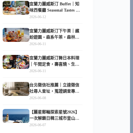
宜蘭力麗威斯汀 Buffet｜知
味西餐廳 Seasonal Tastes 晚
餐早餐吃什麼？
2026-06-12
宜蘭力麗威斯汀下午茶｜繽
紛遊園・森系午茶，森林系
甜點超好拍
2026-06-11
宜蘭力麗威斯汀舞日本料理
｜午間定食，壽喜燒、生魚
片與日式包廂空間
2026-06-11
台北徵信社推薦｜立達徵信
社尋人查址，蒐證調查專家
陪你找回失聯的家人
2026-06-08
【麗星郵輪探索星號2026】
一次解鎖日韓三城市釜山、
長崎、那霸｜餐點升級、表
2026-06-07
演更新、船上慶生超難忘