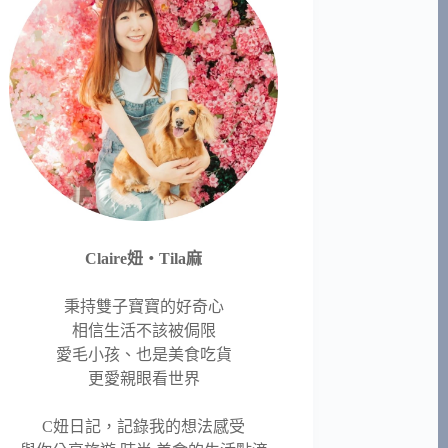
Claire妞‧Tila麻
秉持雙子寶寶的好奇心
相信生活不該被侷限
愛毛小孩、也是美食吃貨
更愛親眼看世界
C妞日記，記錄我的想法感受