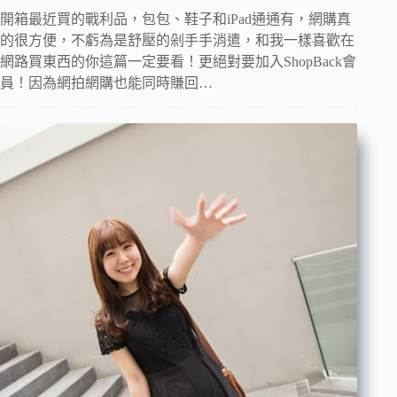
開箱最近買的戰利品，包包、鞋子和iPad通通有，網購真
的很方便，不虧為是舒壓的剁手手消遣，和我一樣喜歡在
網路買東西的你這篇一定要看！更絕對要加入ShopBack會
員！因為網拍網購也能同時賺回…