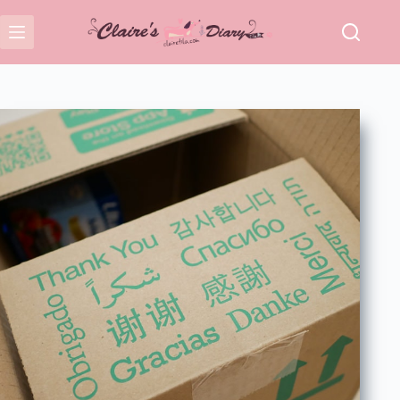
跳
至
主
要
內
容