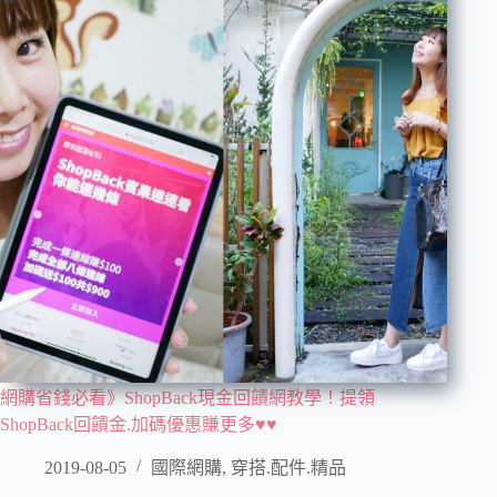
網購省錢必看》ShopBack現金回饋網教學！提領
ShopBack回饋金.加碼優惠賺更多♥♥
2019-08-05
國際網購
,
穿搭.配件.精品