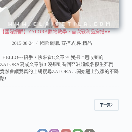
【國際網購】ZALORA購物教學‧首次戰利品穿搭♥♥
2015-08-24
國際網購
,
穿搭.配件.精品
HELLO~~招手，快來看C文章^^ 我把上週收到的
ZALORA寫成文章啦!! 沒想到看個亞洲超級名模生死鬥
竟然會讓我真的上網搜尋ZALORA…開始邁上敗家的不歸
路!
下一頁