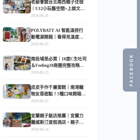
老爺會館台北南西親子住宿
｜U12小玩藝空間×上誼文
化，暑假帶孩子這樣玩
2026-06-26
POLYBATT AI 智能溫控行
動電源開箱｜看得見溫度與
電量，外出更安心的
2026-06-25
10000mAh 行動電源
FACEBOOK
南投埔里必買｜18度C生吐司
＆Feeling18商圈完整攻略，
在地人帶路這樣逛
2026-06-23
皮皮手作千層蛋糕｜南港寵
物友善甜點！5種口味開箱，
比Lady M便宜一半的台北隱
2026-06-23
藏版
宜蘭親子飯店推薦｜宜蘭力
麗威斯汀度假酒店，親子
房、Buffet、泳池、兒童俱樂
2026-06-14
部超適合放電