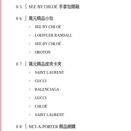
SEE BY CHLOÉ 手拿包開箱
萬元精品小包
SEE BY CHLOÉ
LOEFFLER RANDALL
SEE BY CHLOÉ
OROTON
萬元精品皮夾卡夾
SAINT LAURENT
GUCCI
BALENCIAGA
GUCCI
CHLOÉ
SAINT LAURENT
NET-A-PORTER 精品網購