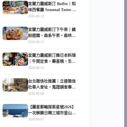
宜蘭力麗威斯汀 Buffet｜知
味西餐廳 Seasonal Tastes 晚
餐早餐吃什麼？
2026-06-12
宜蘭力麗威斯汀下午茶｜繽
紛遊園・森系午茶，森林系
甜點超好拍
2026-06-11
宜蘭力麗威斯汀舞日本料理
｜午間定食，壽喜燒、生魚
片與日式包廂空間
2026-06-11
台北徵信社推薦｜立達徵信
社尋人查址，蒐證調查專家
陪你找回失聯的家人
2026-06-08
【麗星郵輪探索星號2026】
一次解鎖日韓三城市釜山、
長崎、那霸｜餐點升級、表
2026-06-07
演更新、船上慶生超難忘