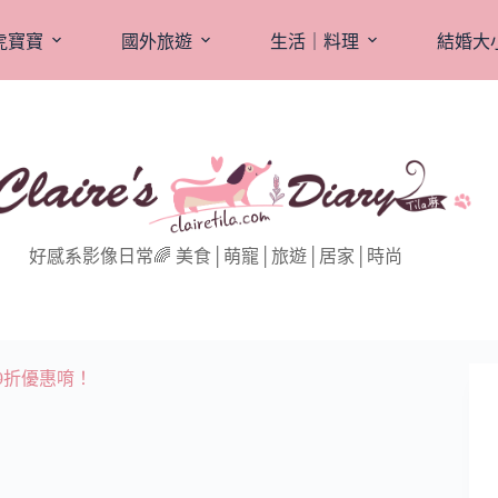
虎寶寶
國外旅遊
生活｜料理
結婚大
好感系影像日常🌈 美食│萌寵│旅遊│居家│時尚
購9折優惠唷！