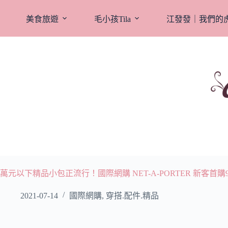
跳
至
美食旅遊
毛小孩Tila
江發發｜我們的
主
要
內
容
萬元以下精品小包正流行！國際網購 NET-A-PORTER 新客首
2021-07-14
國際網購
,
穿搭.配件.精品