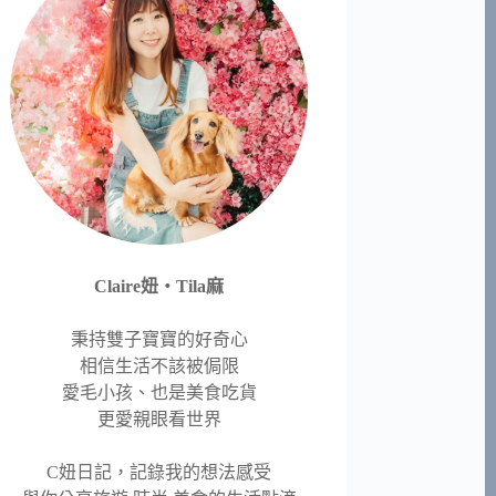
Claire妞‧Tila麻
秉持雙子寶寶的好奇心
相信生活不該被侷限
愛毛小孩、也是美食吃貨
更愛親眼看世界
C妞日記，記錄我的想法感受