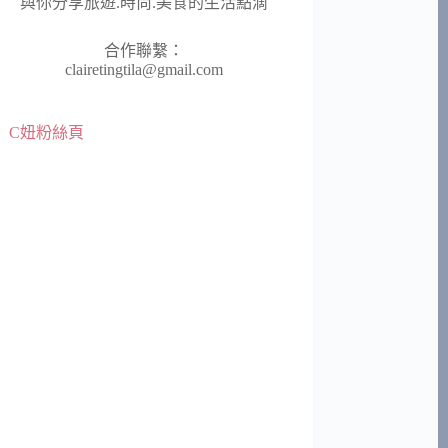
與你分享旅遊.時尚.美食的生活點滴
合作聯繫：
clairetingtila@gmail.com
C妞粉絲頁