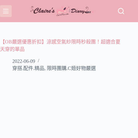
跳
至
主
要
內
容
【OB嚴選優惠折扣】涼感空氣紗限時秒殺團！超適合夏
天穿的單品
2022-06-09
穿搭.配件.精品
,
限時團購.C妞好物嚴選