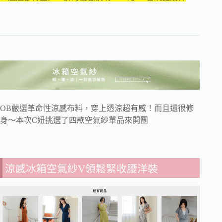
OB嚴選革命性涼感布料，穿上透涼超有感！而且還很修
身～本次
C
妞挑選了四款空氣紗單品來開團
涼感冰箱空氣紗V領鬆緊收腰洋裝