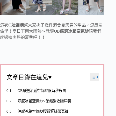
這次
C妞團購
幫大家挑了幾件適合夏天穿的單品，涼感關
係學！夏日下雨太悶熱～就讓
OB嚴選冰箱空氣紗
陪我們
度過這炎熱的夏季吧！！
文章目錄在這兒♥
OB嚴選涼感空氣紗限時秒殺團
涼感冰箱空氣紗V領鬆緊收腰洋裝
涼感冰箱空氣紗腰鬆緊綁帶寬褲