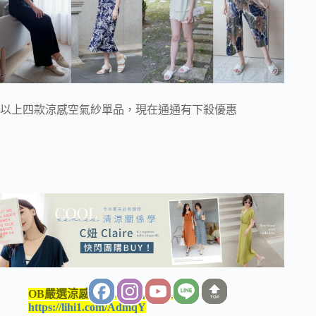
以上四款涼感空氣紗單品，現在通通有下殺優惠
OB嚴選涼感空氣紗限時秒殺團
：
TOP
https://lihi1.com/AdmqY