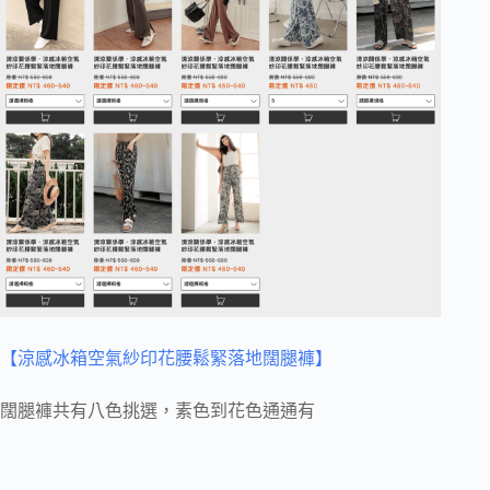
【涼感冰箱空氣紗印花腰鬆緊落地闊腿褲】
闊腿褲共有八色挑選，素色到花色通通有