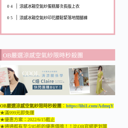
涼感冰箱空氣紗蛋糕層次長版上衣
涼感冰箱空氣紗印花腰鬆緊落地闊腿褲
OB嚴選涼感空氣紗限時秒殺團
OB嚴選涼感空氣紗限時秒殺團
：
https://lihi1.com/AdmqY
★滿999元即免運
★優惠方案：2022/6/15截止
★通通都有至少85折的優惠價唷！！比OB官網更划算