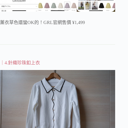
薰衣草色還蠻OK的！GRL官網售價 ¥1,499
｜4.針織珍珠釦上衣