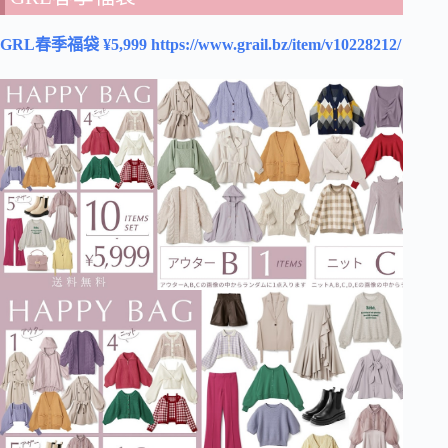
GRL春季福袋 ¥5,999 https://www.grail.bz/item/v10228212/