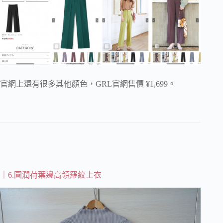
官網上還有很多其他顏色，GRL官網售價 ¥1,699。
｜6.圓潤荷葉邊高領羅紋上衣