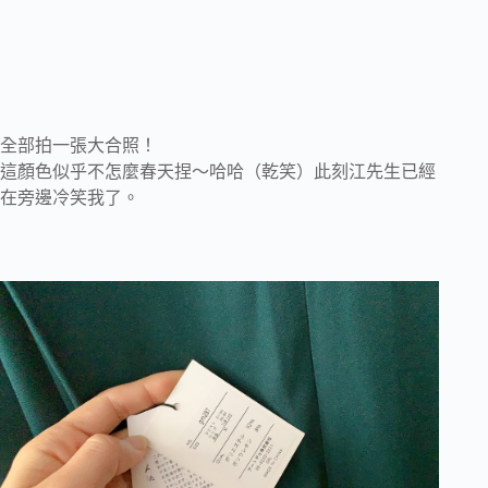
全部拍一張大合照！
這顏色似乎不怎麼春天捏～哈哈（乾笑）此刻江先生已經
在旁邊冷笑我了。