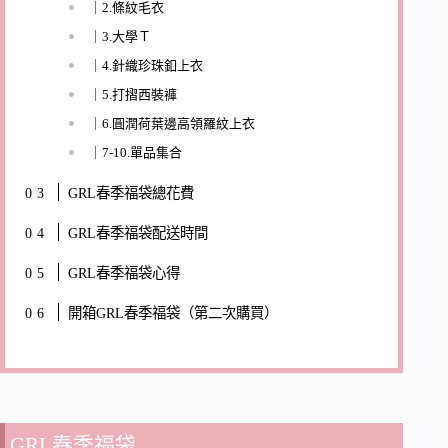
｜2.條紋毛衣
｜3.大學Ｔ
｜4.針織珍珠釦上衣
｜5.打摺西裝褲
｜6.圓潤荷葉邊高領羅紋上衣
｜7-10.單品集合
GRL春季福袋總花費
GRL春季福袋配送時間
GRL春季福袋心得
開箱GRL春季福袋（第二次購買）
GRL春季福袋