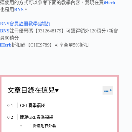
運使用的方式可以參考下面的教學內容，我現在買
iHerb
也是用
BNS
。
BNS會員註冊教學(請點)
BNS
註冊優惠碼【9312648179】可獲得額外120積分+新會
員60積分
iHerb
折扣碼【CHE9789】可享全單5%折扣
文章目錄在這兒♥
GRL春季福袋
開箱GRL春季福袋
｜1.針織毛衣外套