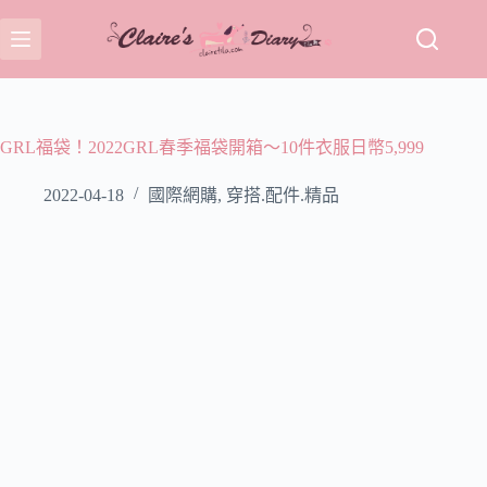
跳
至
主
要
內
容
GRL福袋！2022GRL春季福袋開箱～10件衣服日幣5,999
2022-04-18
國際網購
,
穿搭.配件.精品