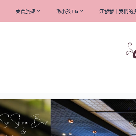
跳
至
美食旅遊
毛小孩Tila
江發發｜我們的
主
要
內
容