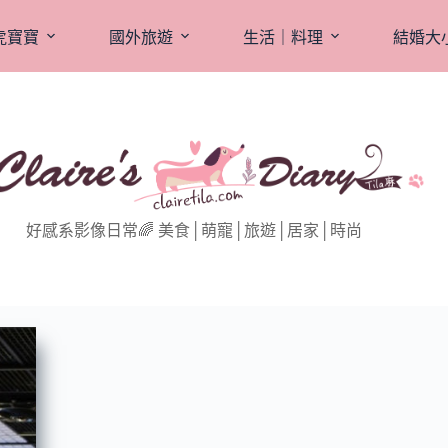
虎寶寶
國外旅遊
生活｜料理
結婚大
好感系影像日常🌈 美食│萌寵│旅遊│居家│時尚