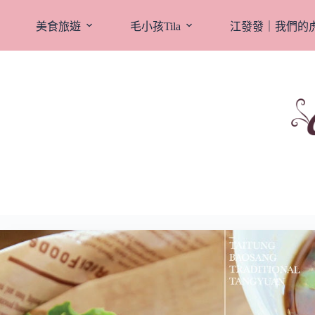
跳
至
美食旅遊
毛小孩Tila
江發發｜我們的
主
要
內
容