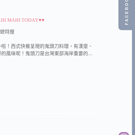
FACEBOOK
MAHI TODAY♥♥
遊特搜
一啦！西式快餐呈現的鬼頭刀料理，有漢堡、
併的風味呢！鬼頭刀是台灣東部海岸重要的…