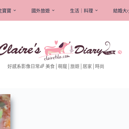
虎寶寶
國外旅遊
生活｜料理
結婚大
好感系影像日常🌈 美食│萌寵│旅遊│居家│時尚