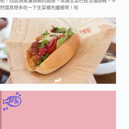
喲！而因為是灑胡椒的關係，底層生菜已經沾滿胡椒，不
然還真想多吃一下生菜補充纖維啊！哈