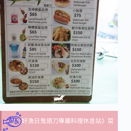
好漁日鬼頭刀專屬料理休息站》菜