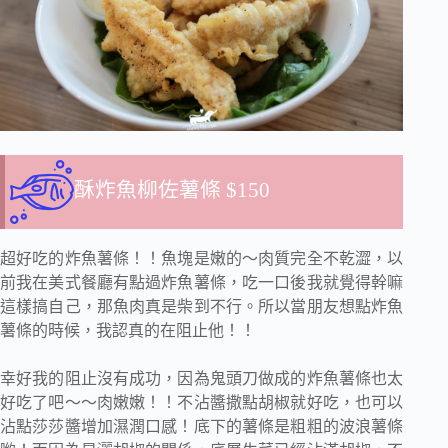
酥炸魚柳佐薯條
$150
超好吃的炸魚薯條！！魚塊是嫩的～肉質完全不乾澀，以
前我在美式餐廳有點過炸魚薯條，吃一口後我就覺得幹嘛
這樣搞自己，那魚肉真是柴到不行。所以當朋友想點炸魚
薯條的時候，我認真的在阻止他！！
幸好我的阻止沒有成功，因為鬼頭刀做成的炸魚薯條也太
好吃了吧～～肉嫩嫩！！不沾醬撒點胡椒就好吃，也可以
沾點莎莎醬增加濕潤口感！底下的薯條是粗粗的波浪薯條