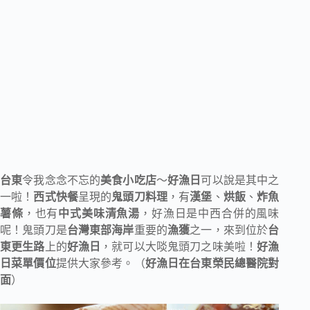
台東
令我念念不忘的
美食小吃店
～
好漁日
可以說是其中之
一啦！
西式快餐
呈現的
鬼頭刀料理
，有
漢堡
、
烘飯
、
炸魚
薯條
，也有
中式美味清魚湯
，好漁日是中西合併的風味
呢！鬼頭刀是
台灣東部海岸
重要的
漁獲
之一，來到位於
台
東更生路
上的
好漁日
，就可以大啖鬼頭刀之味美啦！
好漁
日菜單價位
提供大家參考。（
好漁日在台東榮民總醫院對
面
）