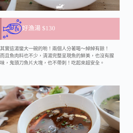
好漁湯
$130
其實這湯蠻大一碗的喲！兩個人分著喝～綽綽有餘！
而且魚肉料也不少，清湯完整呈現魚的鮮美，也沒有腥
味，鬼頭刀魚片大塊，也不帶刺！吃起來超安全。