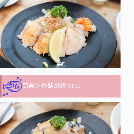
煎魚佐香菇烘飯
$150