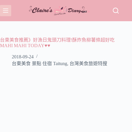
跳
至
主
要
內
容
台東美食推薦》好漁日鬼頭刀料理!酥炸魚柳薯條超好吃
MAHI MAHI TODAY♥♥
2018-09-24
台東美食 景點 住宿 Taitung
,
台灣美食旅遊特搜