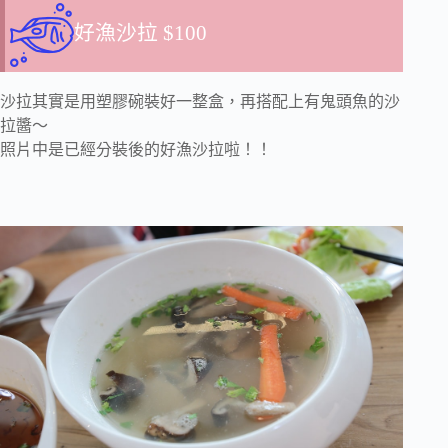
好漁沙拉 $100
沙拉其實是用塑膠碗裝好一整盒，再搭配上有鬼頭魚的沙
拉醬～
照片中是已經分裝後的好漁沙拉啦！！