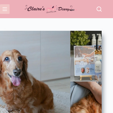
跳
至
主
要
內
容