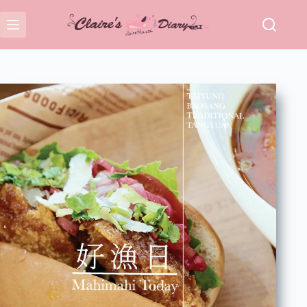
跳
至
主
要
內
容