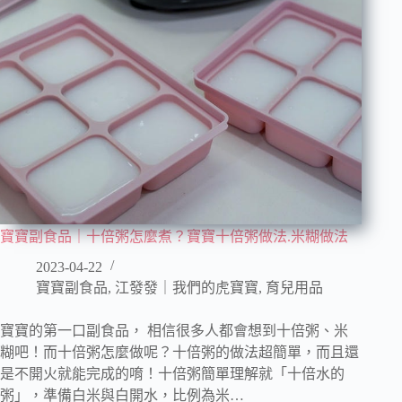
寶寶副食品｜十倍粥怎麼煮？寶寶十倍粥做法.米糊做法
2023-04-22
寶寶副食品
,
江發發｜我們的虎寶寶
,
育兒用品
寶寶的第一口副食品， 相信很多人都會想到十倍粥、米
糊吧！而十倍粥怎麼做呢？十倍粥的做法超簡單，而且還
是不開火就能完成的唷！十倍粥簡單理解就「十倍水的
粥」，準備白米與白開水，比例為米…