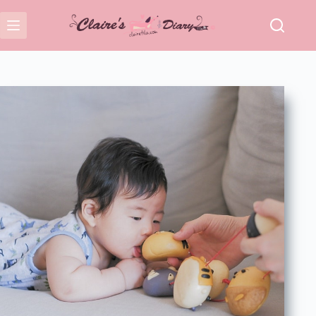
跳
至
主
要
內
容