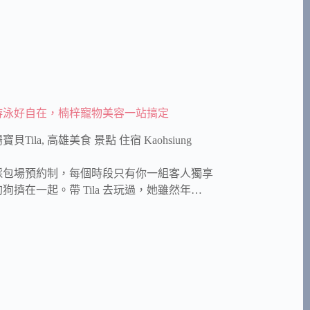
游泳好自在，楠梓寵物美容一站搞定
寶貝Tila
,
高雄美食 景點 住宿 Kaohsiung
採包場預約制，每個時段只有你一組客人獨享
在一起。帶 Tila 去玩過，她雖然年…