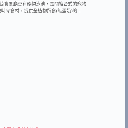
野樂異國蔬食餐廳更有寵物泳池，是間複合式的寵物
時令食材，提供全植物蔬食(無蛋奶)的…