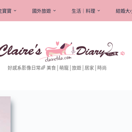
虎寶寶
國外旅遊
生活｜料理
結婚大
好感系影像日常🌈 美食│萌寵│旅遊│居家│時尚