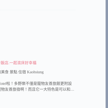
物友善飯店.一起滾床好幸福
美食 景點 住宿 Kaohsiung
 Hotel啦！多野樂不僅是寵物友善旅館更附設
寵物友善旅宿啊！而且它一大特色是可以和…