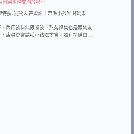
有白開水鍋煮肉片呦～
遊特搜
,
寵物友善資訊！帶毛小孩吃喝玩樂
擇，內用飲料無限暢飲。焣苑鍋物也是寵物友
子、店員更會請毛小孩吃零食，還有準備白…