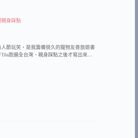
間親身踩點
是愚人節玩笑，是我籌備很久的寵物友善旅遊書
ila跑遍全台灣、親身踩點之後才寫出來…