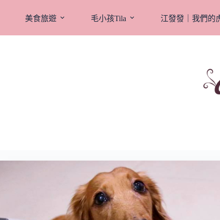
跳
至
美食旅遊
毛小孩Tila
江發發｜我們的
主
要
內
容