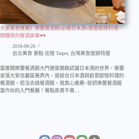
大安美食推薦》樂蕾餐酒館!必喝日本酒x創意歐陸料理~
微醺夜的餐酒故事♥♥
2018-08-20
台北美食 景點 住宿 Taipei
,
台灣美食旅遊特搜
當推開樂蕾餐酒館大門便是開啟認識日本酒的世界，樂蕾
坐落大安信義區巷弄內，是結合日本酒與創意歐陸料理的
餐酒館，若沒去過餐酒館，我真心推薦~就把樂蕾餐酒館
當作你的入門餐廳！餐點高貴不貴…