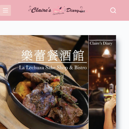
跳
至
主
要
內
容