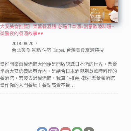
大安美食推薦》樂蕾餐酒館!必喝日本酒x創意歐陸料理~
微醺夜的餐酒故事♥♥
2018-08-20
台北美食 景點 住宿 Taipei
,
台灣美食旅遊特搜
當推開樂蕾餐酒館大門便是開啟認識日本酒的世界，樂蕾
坐落大安信義區巷弄內，是結合日本酒與創意歐陸料理的
餐酒館，若沒去過餐酒館，我真心推薦~就把樂蕾餐酒館
當作你的入門餐廳！餐點高貴不貴…