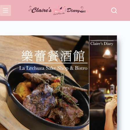
跳
至
主
要
內
容