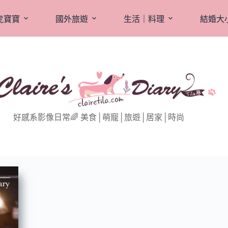
虎寶寶
國外旅遊
生活｜料理
結婚大
好感系影像日常🌈 美食│萌寵│旅遊│居家│時尚