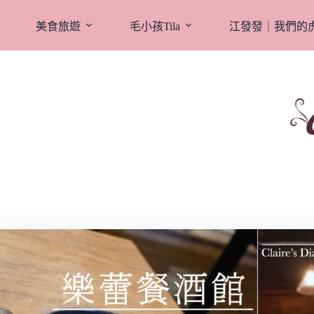
跳
至
美食旅遊
毛小孩Tila
江發發｜我們的
主
要
內
容