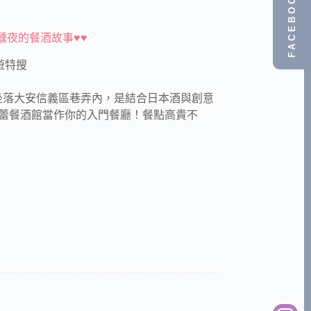
FACEBOOK
醺夜的餐酒故事♥♥
遊特搜
坐落大安信義區巷弄內，是結合日本酒與創意
蕾餐酒館當作你的入門餐廳！餐點高貴不