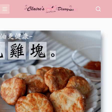
跳
至
主
要
內
容