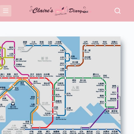
跳
至
主
要
內
容