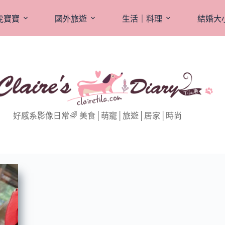
虎寶寶
國外旅遊
生活｜料理
結婚大
好感系影像日常🌈 美食│萌寵│旅遊│居家│時尚