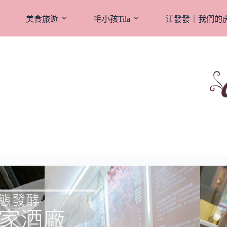
跳
至
美食旅遊
毛小孩Tila
江發發｜我們的
主
要
內
容