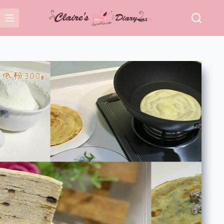
跳
至
主
要
內
容