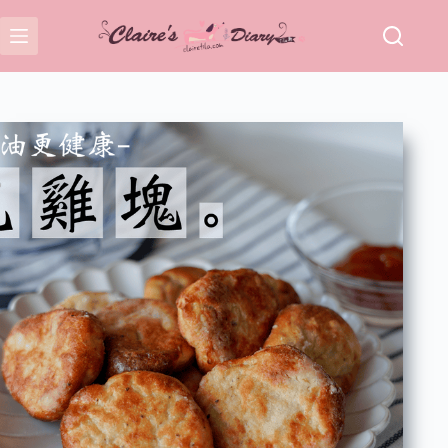
跳
至
主
要
內
容