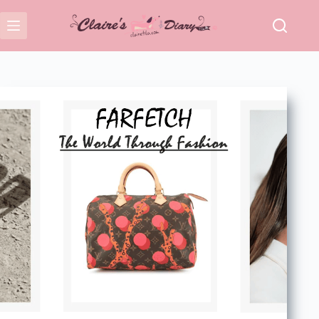
跳
至
主
要
內
容