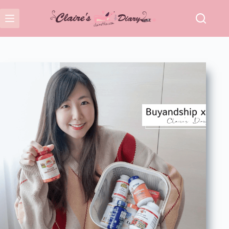
跳
至
主
要
內
容