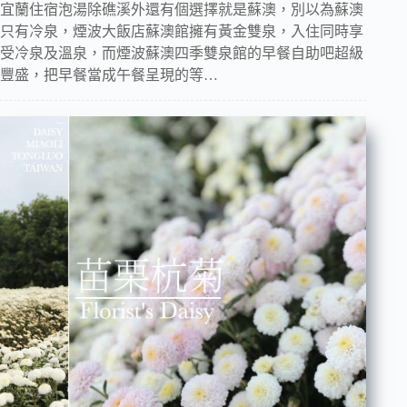
宜蘭住宿泡湯除礁溪外還有個選擇就是蘇澳，別以為蘇澳
只有冷泉，煙波大飯店蘇澳館擁有黃金雙泉，入住同時享
受冷泉及溫泉，而煙波蘇澳四季雙泉館的早餐自助吧超級
豐盛，把早餐當成午餐呈現的等…