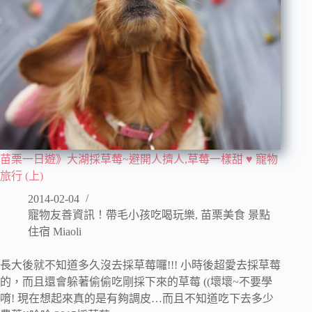
苗栗一日遊》大湖採草莓~避開人擠人,草莓一樣甜 ♥ 寵物
旅行 (上)
2014-02-04
寵物友善資訊！帶毛小孩吃喝玩樂
,
苗栗美食 景點
住宿 Miaoli
長大後就不知道多久沒去採草莓囉!!! 小時後超愛去採草莓
的，而且還會躲著偷偷吃剛採下來的草莓 ((壞壞~不要學
唷! 現在想起來真的是有夠調皮…而且不知道吃下去多少