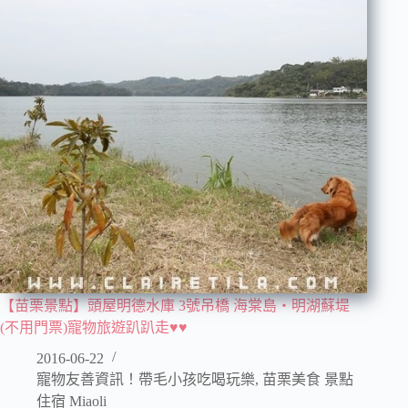
【苗栗景點】頭屋明德水庫 3號吊橋 海棠島‧明湖蘇堤
(不用門票)寵物旅遊趴趴走♥♥
2016-06-22
寵物友善資訊！帶毛小孩吃喝玩樂
,
苗栗美食 景點
住宿 Miaoli