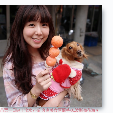
苗栗一日遊！汶水老街-客家美食阿蘭芋糕,波斯菊花海 ♥