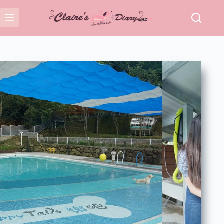
跳
至
主
要
內
容