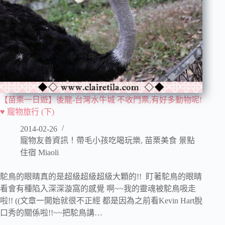
【苗栗一日遊】後龍-台灣水牛城 不收門票,有好多動物呢!
♥ 寵物旅行 (下)
2014-02-26
寵物友善資訊！帶毛小孩吃喝玩樂
,
苗栗美食 景點
住宿 Miaoli
駝鳥的眼睛真的是超級超級超級大顆的!! 盯著駝鳥的眼睛
看會有種陷入深深漩窩的感覺 啊~~我的靈魂被駝鳥吸走
啦!! ((文章一開始就很不正經 都是因為之前看Kevin Hart脫
口秀的關係啦!!~~把駝鳥講…