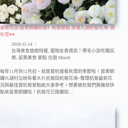
最新花況!苗栗銅鑼杭菊》杭菊景點.浪漫九湖杭菊花海~賞
秋雪♥♥
2018-11-14
台灣美食旅遊特搜
,
寵物友善資訊！帶毛小孩吃喝玩
樂
,
苗栗美食 景點 住宿 Miaoli
每年11月到12月初，就是賞杭菊看秋雪的季節啦！苗栗銅
鑼九湖村沿途有著大片杭菊田杭菊花海~整理杭菊最新花
況與最佳賞杭菊景點給大家參考。想要被杭菊們簇擁就快
點來苗栗銅鑼啦！杭菊花已陸續綻…