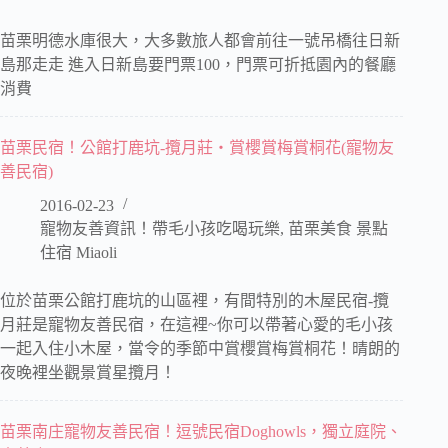
苗栗明德水庫很大，大多數旅人都會前往一號吊橋往日新
島那走走 進入日新島要門票100，門票可折抵園內的餐廳
消費
苗栗民宿！公館打鹿坑-攬月莊‧賞櫻賞梅賞桐花(寵物友
善民宿)
2016-02-23
寵物友善資訊！帶毛小孩吃喝玩樂
,
苗栗美食 景點
住宿 Miaoli
位於苗栗公館打鹿坑的山區裡，有間特別的木屋民宿-攬
月莊是寵物友善民宿，在這裡~你可以帶著心愛的毛小孩
一起入住小木屋，當令的季節中賞櫻賞梅賞桐花！晴朗的
夜晚裡坐觀景賞星攬月！
苗栗南庄寵物友善民宿！逗號民宿Doghowls，獨立庭院、