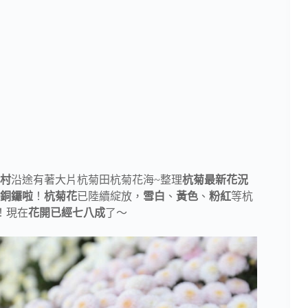
村
沿途有著大片杭菊田杭菊花海~整理
杭菊最新花況
銅鑼啦
！
杭菊花
已陸續綻放，
雪白
、
黃色
、
粉紅
等杭
唷！現在
花開已經七八成
了～