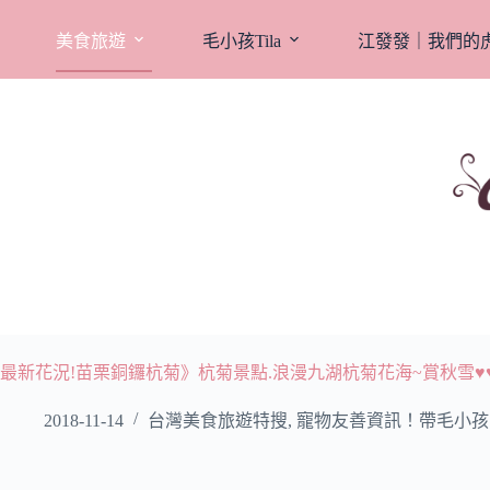
跳
至
美食旅遊
毛小孩Tila
江發發｜我們的
主
要
內
容
最新花況!苗栗銅鑼杭菊》杭菊景點.浪漫九湖杭菊花海~賞秋雪♥
2018-11-14
台灣美食旅遊特搜
,
寵物友善資訊！帶毛小孩