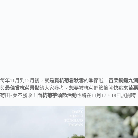
每年11月到12月初，就是
賞杭菊看秋雪
的季節啦！
苗栗銅鑼九湖
與
最佳賞杭菊景點
給大家參考。想要被杭菊們簇擁就快點來
苗栗
菊田~美不勝收！而
杭菊芋頭節活動
也將在11月17、18日展開