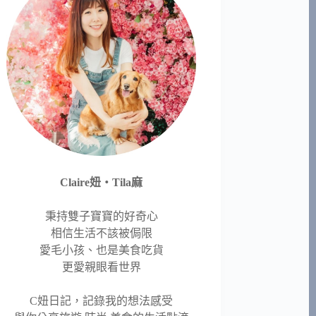
Claire妞‧Tila麻
秉持雙子寶寶的好奇心
相信生活不該被侷限
愛毛小孩、也是美食吃貨
更愛親眼看世界
C妞日記，記錄我的想法感受