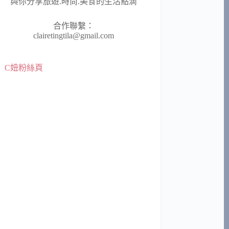
與你分享旅遊.時尚.美食的生活點滴
合作聯繫：
clairetingtila@gmail.com
C妞粉絲頁