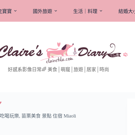
虎寶寶
國外旅遊
生活｜料理
結婚大
好感系影像日常🌈 美食│萌寵│旅遊│居家│時尚
♥
吃喝玩樂
,
苗栗美食 景點 住宿 Miaoli