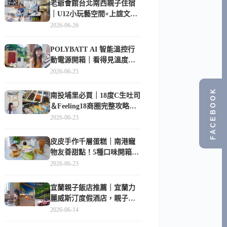
老爺會館台北南西親子住宿
｜U12小玩藝空間×上誼文
化，暑假帶孩子這樣玩
2026-06-26
POLYBATT AI 智能溫控行
動電源開箱｜看得見溫度與
電量，外出更安心的
2026-06-25
10000mAh 行動電源
FACEBOOK
南投埔里必買｜18度C生吐司
＆Feeling18商圈完整攻略，
在地人帶路這樣逛
2026-06-23
皮皮手作千層蛋糕｜南港寵
物友善甜點！5種口味開箱，
比Lady M便宜一半的台北隱
2026-06-23
藏版
宜蘭親子飯店推薦｜宜蘭力
麗威斯汀度假酒店，親子
房、Buffet、泳池、兒童俱樂
2026-06-14
部超適合放電