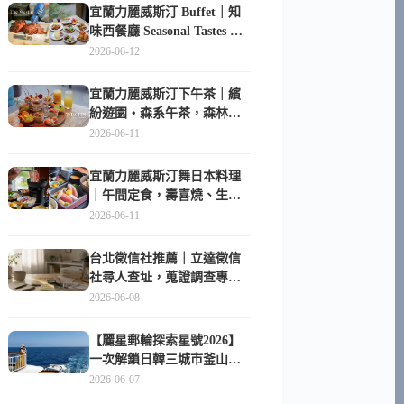
宜蘭力麗威斯汀 Buffet｜知
味西餐廳 Seasonal Tastes 晚
餐早餐吃什麼？
2026-06-12
宜蘭力麗威斯汀下午茶｜繽
紛遊園・森系午茶，森林系
甜點超好拍
2026-06-11
宜蘭力麗威斯汀舞日本料理
｜午間定食，壽喜燒、生魚
片與日式包廂空間
2026-06-11
台北徵信社推薦｜立達徵信
社尋人查址，蒐證調查專家
陪你找回失聯的家人
2026-06-08
【麗星郵輪探索星號2026】
一次解鎖日韓三城市釜山、
長崎、那霸｜餐點升級、表
2026-06-07
演更新、船上慶生超難忘