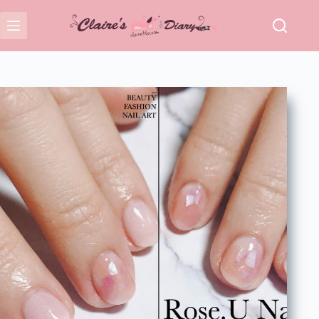
跳
至
主
要
內
容