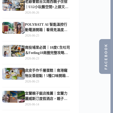
老爺會館台北南西親子住宿
｜U12小玩藝空間×上誼文
化，暑假帶孩子這樣玩
2026-06-26
POLYBATT AI 智能溫控行
動電源開箱｜看得見溫度與
電量，外出更安心的
2026-06-25
10000mAh 行動電源
FACEBOOK
南投埔里必買｜18度C生吐司
＆Feeling18商圈完整攻略，
在地人帶路這樣逛
2026-06-23
皮皮手作千層蛋糕｜南港寵
物友善甜點！5種口味開箱，
比Lady M便宜一半的台北隱
2026-06-23
藏版
宜蘭親子飯店推薦｜宜蘭力
麗威斯汀度假酒店，親子
房、Buffet、泳池、兒童俱樂
2026-06-14
部超適合放電