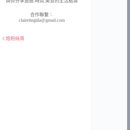
與你分享旅遊.時尚.美食的生活點滴
合作聯繫：
clairetingtila@gmail.com
C妞粉絲頁