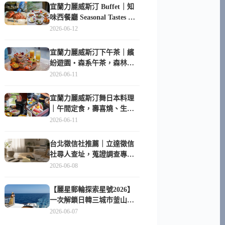
宜蘭力麗威斯汀 Buffet｜知
味西餐廳 Seasonal Tastes 晚
餐早餐吃什麼？
2026-06-12
宜蘭力麗威斯汀下午茶｜繽
紛遊園・森系午茶，森林系
甜點超好拍
2026-06-11
宜蘭力麗威斯汀舞日本料理
｜午間定食，壽喜燒、生魚
片與日式包廂空間
2026-06-11
台北徵信社推薦｜立達徵信
社尋人查址，蒐證調查專家
陪你找回失聯的家人
2026-06-08
【麗星郵輪探索星號2026】
一次解鎖日韓三城市釜山、
長崎、那霸｜餐點升級、表
2026-06-07
演更新、船上慶生超難忘