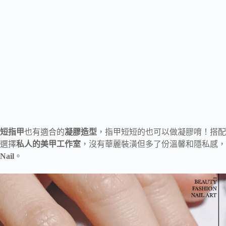
短指甲
也有適合的
凝膠造型
，指甲短短的也可以做凝膠唷！搭配
選擇
私人的美甲工作室
，沒有華麗裝潢但多了份溫馨和隱私感，
Nail
。