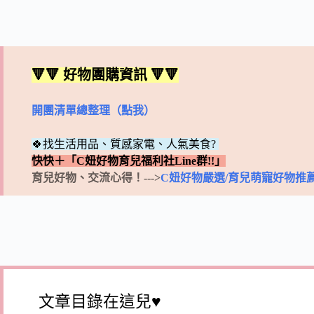
🔻🔻 好物團購資訊 🔻🔻
開團清單總整理（點我）
🍀找生活用品、質感家電、人氣美食?
快快＋「C妞好物育兒福利社Line群!!」
育兒好物、交流心得！--->
C妞好物嚴選/育兒萌寵好物推
文章目錄在這兒♥