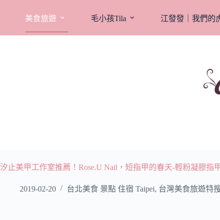
跳
至
美食旅遊
毛小孩Tila
江發發｜我們的
主
要
內
容
汐止美甲工作室推薦！Rose.U Nail，短指甲的春天-輕粉凝膠指
2019-02-20
台北美食 景點 住宿 Taipei
,
台灣美食旅遊特