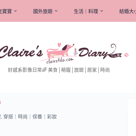
虎寶寶
國外旅遊
生活｜料理
結婚大
好感系影像日常🌈 美食│萌寵│旅遊│居家│時尚
甲
搜
,
穿搭｜時尚｜保養｜彩妝