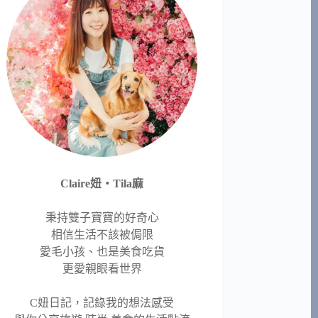
Claire妞‧Tila麻
秉持雙子寶寶的好奇心
相信生活不該被侷限
愛毛小孩、也是美食吃貨
更愛親眼看世界
C妞日記，記錄我的想法感受