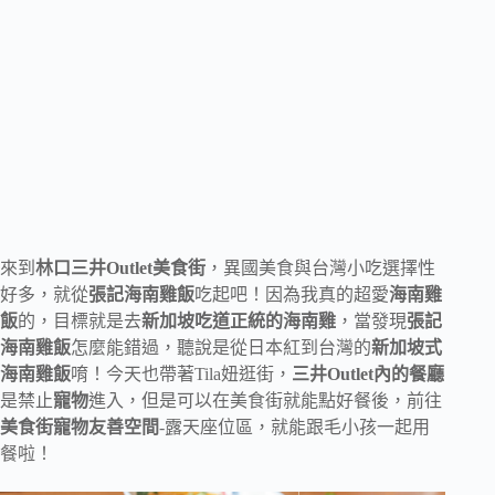
來到
林口三井Outlet美食街
，異國美食與台灣小吃選擇性
好多，就從
張記海南雞飯
吃起吧！因為我真的超愛
海南雞
飯
的，目標就是去
新加坡吃道正統的海南雞
，當發現
張記
海南雞飯
怎麼能錯過，聽說是從日本紅到台灣的
新加坡式
海南雞飯
唷！今天也帶著Tila妞逛街，
三井Outlet內的餐廳
是禁止
寵物
進入，但是可以在美食街就能點好餐後，前往
美食街寵物友善空間
-露天座位區，就能跟毛小孩一起用
餐啦！