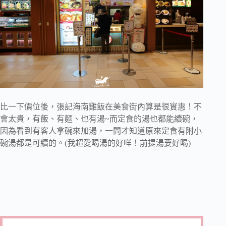
比一下價位後，張記海南雞飯在美食街內算是很實惠！不
會太貴，有飯、有麵、也有湯~而定食的湯也都能續碗，
因為看到有客人拿碗來加湯，一問才知道原來定食有附小
碗湯都是可續的。(我超愛喝湯的好咩！前提湯要好喝)