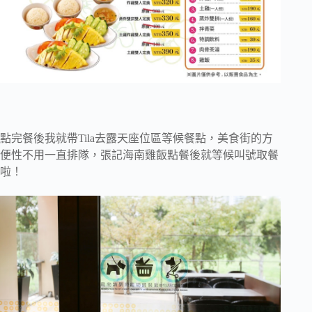
點完餐後我就帶Tila去露天座位區等候餐點，美食街的方
便性不用一直排隊，張記海南雞飯點餐後就等候叫號取餐
啦！