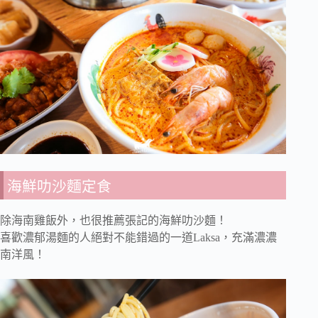
海鮮叻沙麵定食
除海南雞飯外，也很推薦張記的海鮮叻沙麵！
喜歡濃郁湯麵的人絕對不能錯過的一道Laksa，充滿濃濃
南洋風！