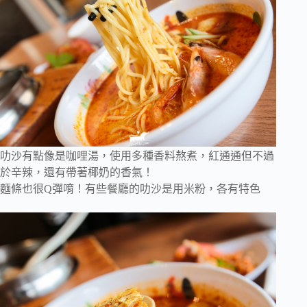
叻沙有點像是咖哩湯，使用多種香料熬煮，紅通通但不過
於辛辣，還有帶著椰奶的香氣！
麵條也很Q彈唷！有些餐廳的叻沙是用米粉，各有特色