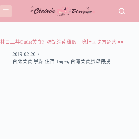
跳
至
主
要
內
容
林口三井Outlet美食》張記海南雞飯！吮指回味肉骨茶 ♥♥
2019-02-26
台北美食 景點 住宿 Taipei
,
台灣美食旅遊特搜