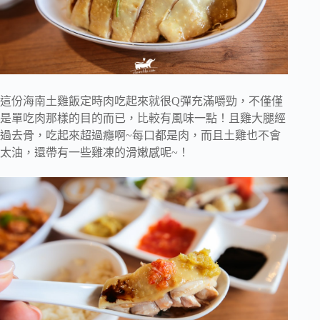
這份海南土雞飯定時肉吃起來就很Q彈充滿嚼勁，不僅僅
是單吃肉那樣的目的而已，比較有風味一點！且雞大腿經
過去骨，吃起來超過癮啊~每口都是肉，而且土雞也不會
太油，還帶有一些雞凍的滑嫩感呢~！