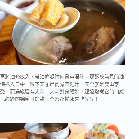
再將油條放入，帶油條吸附肉骨茶湯汁，那酥軟兼具的油
條送入口中一咬下又蹦出肉骨茶湯汁，完全就是雙重享
受。而湯底還有大蒜！大蒜對身體好，經過燉煮它的口感
已經變的綿密且鮮甜，全部都撈起來吃光光！