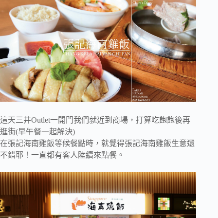
這天三井Outlet一開門我們就近到商場，打算吃飽飽後再
逛街(早午餐一起解決)
在張記海南雞飯等候餐點時，就覺得張記海南雞飯生意還
不錯耶！一直都有客人陸續來點餐。