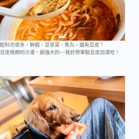
配料也很多，鮮蝦、豆芽菜、魚丸，還有豆皮！
豆皮吸飽叻沙湯，超強大的~~我好想單點豆皮加湯吃！