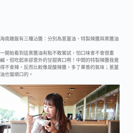
海南雞飯有三種沾醬：分別為蔥薑油、特製辣醬與黑醬油
一開始看到這黑醬油有點不敢嘗試，怕口味會不會很重
鹹，但吃起來卻意外的甘甜爽口啊！中間的特製辣醬我覺
得不會辣，反而比較像是酸辣醬，多了果香的氣味；蔥薑
油也蠻順口的。