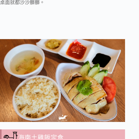
桌面就都沙沙髒髒。
海南土雞飯定食