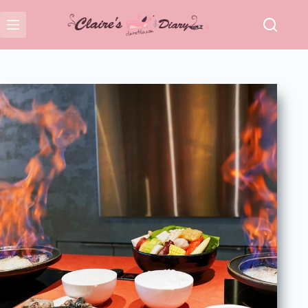
跳
至
主
要
內
容