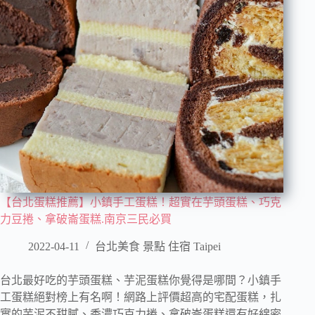
【台北蛋糕推薦】小鎮手工蛋糕！超實在芋頭蛋糕、巧克
力豆捲、拿破崙蛋糕.南京三民必買
2022-04-11
台北美食 景點 住宿 Taipei
台北最好吃的芋頭蛋糕、芋泥蛋糕你覺得是哪間？小鎮手
工蛋糕絕對榜上有名啊！網路上評價超高的宅配蛋糕，扎
實的芋泥不甜膩、香濃巧克力捲、拿破崙蛋糕還有好綿密