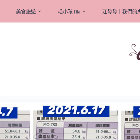
跳
至
美食旅遊
毛小孩Tila
江發發｜我們的
主
要
內
容