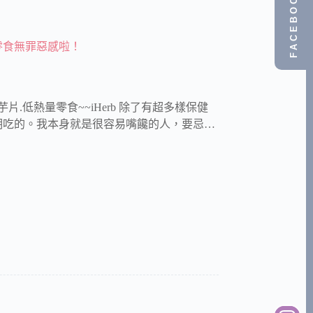
FACEBOOK
吃零食無罪惡感啦！
片.低熱量零食~~iHerb 除了有超多樣保健
期吃的。我本身就是很容易嘴饞的人，要忌…