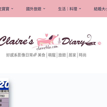
虎寶寶
國外旅遊
生活｜料理
結婚大
好感系影像日常🌈 美食│萌寵│旅遊│居家│時尚