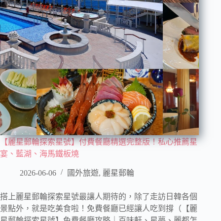
【麗星郵輪探索星號】付費餐廳精選完整版！私心推薦星
宴、藍湖、海馬鐵板燒
2026-06-06
國外旅遊
,
麗星郵輪
搭上麗星郵輪探索星號最讓人期待的，除了走訪日韓各個
景點外，就是吃美食啦！免費餐廳已經讓人吃到撐（【麗
星郵輪探索星號】免費餐廳攻略｜百味軒、星夢、麗都怎