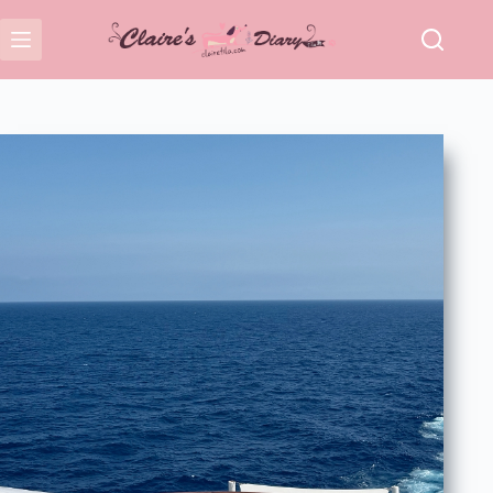
跳
至
主
要
內
容