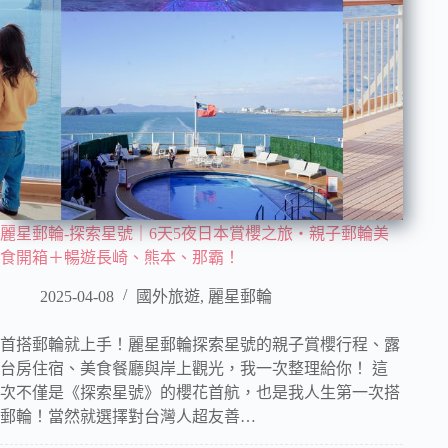
麗星郵輪-探索星號｜6天5夜日本賞櫻之旅・親子郵輪美
食開箱＋暢遊長崎、熊本、那霸！
2025-04-08
國外旅遊
,
麗星郵輪
首搭郵輪就上手！麗星郵輪探索星號的親子賞櫻行程、露
台房住宿、美食餐廳與岸上觀光，我一次整理給你！ 這
次不僅是《探索星號》的櫻花首航，也是我人生第一次搭
郵輪！當然就選擇對台灣人超友善…