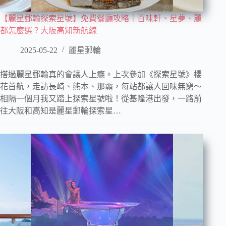
【麗星郵輪探索星號】免費餐廳攻略｜百味軒、星夢、麗
都怎麼選？大阪高知新航線
2025-05-22
麗星郵輪
搭過麗星郵輪真的會讓人上癮。上次參加《探索星號》櫻
花首航，走訪長崎、熊本、那霸，每站都讓人回味無窮～
相隔一個月我又踏上探索星號啦！從基隆港出發，一路前
往大阪和高知是麗星郵輪探索星…