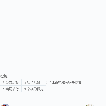
標籤
#
公益活動
#
凍頂烏龍
#
台北市視障者家長協會
#
嶢陽茶行
#
幸福的微光