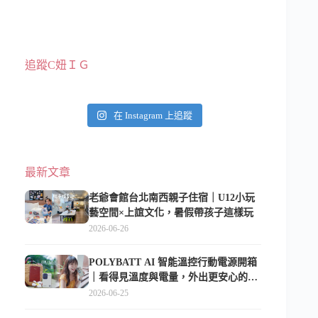
追蹤C妞ＩＧ
在 Instagram 上追蹤
最新文章
老爺會館台北南西親子住宿｜U12小玩
藝空間×上誼文化，暑假帶孩子這樣玩
2026-06-26
POLYBATT AI 智能溫控行動電源開箱
｜看得見溫度與電量，外出更安心的
10000mAh 行動電源
2026-06-25