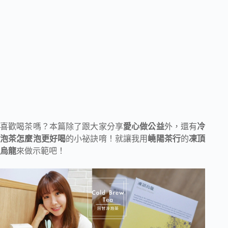
喜歡喝茶嗎？本篇除了跟大家分享
愛心做公益
外，還有
冷
泡茶怎麼泡更好喝
的小祕訣唷！就讓我用
嶢陽茶行
的
凍頂
烏龍
來做示範吧！