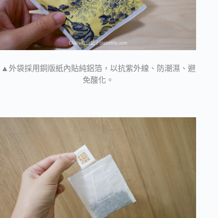
▲外袋採用銅版紙內貼純鋁箔，以抗紫外線、防潮濕、避
免酸化。