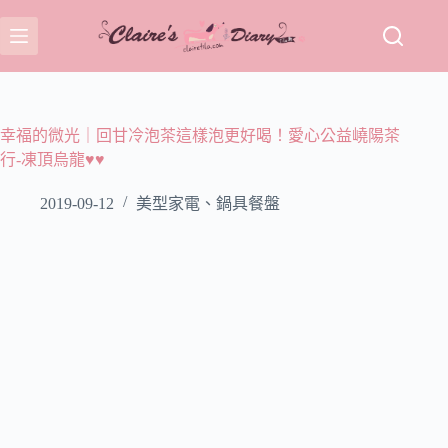
跳
至
主
要
內
容
幸福的微光｜回甘冷泡茶這樣泡更好喝！愛心公益嶢陽茶
行-凍頂烏龍♥♥
2019-09-12
美型家電、鍋具餐盤