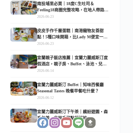
南投埔里必買｜18度C生吐司＆
Feeling18商圈完整攻略，在地人帶路這
樣逛
2026-06-23
皮皮手作千層蛋糕｜南港寵物友善甜
點！5種口味開箱，比Lady M便宜一半
的台北隱藏版
2026-06-23
宜蘭親子飯店推薦｜宜蘭力麗威斯汀度
假酒店，親子房、Buffet、泳池、兒童
俱樂部超適合放電
2026-06-14
宜蘭力麗威斯汀 Buffet｜知味西餐廳
Seasonal Tastes 晚餐早餐吃什麼？
2026-06-12
宜蘭力麗威斯汀下午茶｜繽紛遊園・森
系午茶，森林系甜點超好拍
2026-06-11
TOP