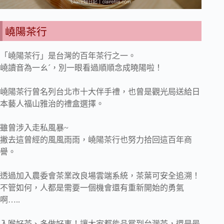
嶢陽茶行
「嶢陽茶行」是台灣的百年茶行之一。
嶢讀音為一ㄠˊ，別一眼看過順順念成曉陽啦！
嶢陽茶行曾名列台北市十大伴手禮，也曾是觀光局送給日
本藝人福山雅治的禮盒選擇。
雖曾涉入走私風暴~
撇去這曾經的風風雨雨，嶢陽茶行也努力拾回這百年商
譽。
透過加入農委會茶業改良場雲端系統，茶葉可安全追溯！
不管如何，人都是需要一個機會還有重新開始的勇氣
啊…..
入喉好茶、多做好事！讓大家都能品嘗到台灣茶，還是最