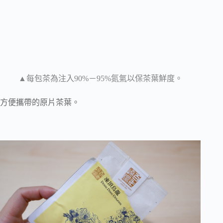
▲每包茶為注入90%－95%氮氣以保茶葉鮮度。
方便攜帶的原片茶葉。