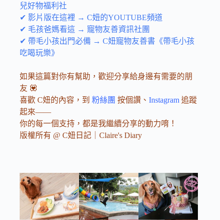
兒好物福利社
✔ 影片版在這裡 → C妞的YOUTUBE頻道
✔ 毛孩爸媽看這 → 寵物友善資訊社團
✔ 帶毛小孩出門必備 → C妞寵物友善書《帶毛小孩
吃喝玩樂》
如果這篇對你有幫助，歡迎分享給身邊有需要的朋
友 💟
喜歡 C妞的內容，到
粉絲團
按個讚、
Instagram
追蹤
起來——
你的每一個支持，都是我繼續分享的動力唷！
版權所有 @ C妞日記｜Claire's Diary