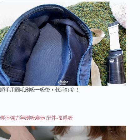
順手用圓毛刷吸一吸後，乾淨好多！
輕淨強力無刷吸塵器 配件-長扁吸