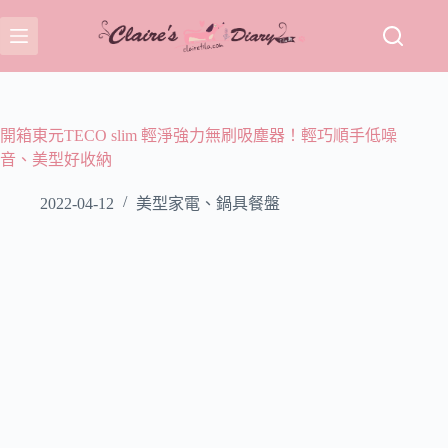
跳
至
主
要
內
容
開箱東元TECO slim 輕淨強力無刷吸塵器！輕巧順手低噪
音、美型好收納
2022-04-12
美型家電、鍋具餐盤