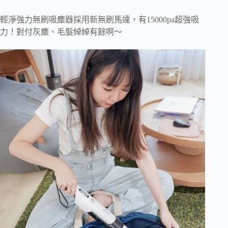
輕淨強力無刷吸塵器採用新無刷馬達，有15000pa超強吸
力！對付灰塵、毛髮綽綽有餘啊～