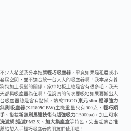
不少人希望我分享推薦
輕巧吸塵器
，畢竟如果是租屋或小
套房空間，並不適合放一台大大的吸塵器啊！我本身有養
狗狗加上長髮的關係，家中地板上總是會有很多毛，我天
天都與吸塵器為伍啊！但說真的每次要吸地如果要搬出大
台吸塵器總是會有點懶，這款
TECO 東元 slim 輕淨強力
無刷吸塵器(XJ1809CBW)
主機重量只有900克，
輕巧順
手
、搭載
新無刷馬達技術
有
超強吸力
(15000pa)，加上
可水
洗濾網
(
過濾PM2.5
)、
加大集塵盒
等特色，完全超適合推
薦給想入手輕巧吸塵器的朋友們使用喔！