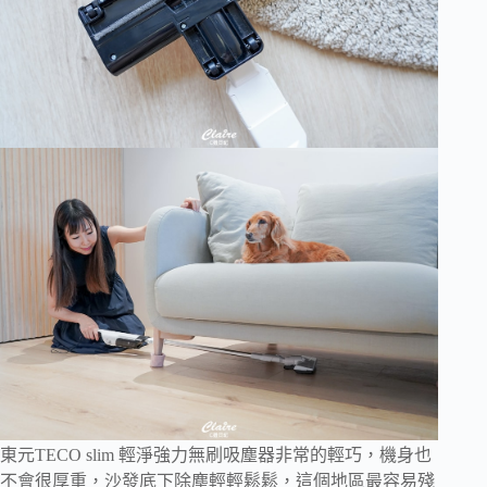
東元TECO slim 輕淨強力無刷吸塵器非常的輕巧，機身也
不會很厚重，沙發底下除塵輕輕鬆鬆，這個地區最容易殘