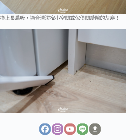
換上長扁吸，適合清潔窄小空間或傢俱間縫隙的灰塵！
TOP