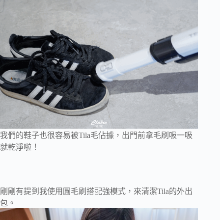
我們的鞋子也很容易被Tila毛佔據，出門前拿毛刷吸一吸
就乾淨啦！
剛剛有提到我使用圓毛刷搭配強模式，來清潔Tila的外出
包。