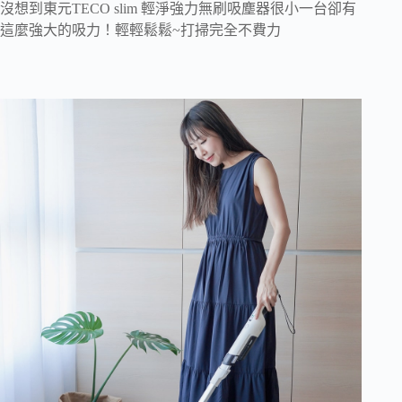
沒想到東元TECO slim 輕淨強力無刷吸塵器很小一台卻有
這麼強大的吸力！輕輕鬆鬆~打掃完全不費力