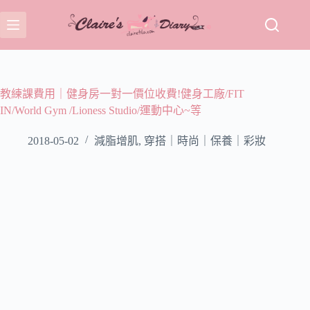
跳
至
主
要
內
容
教練課費用｜健身房一對一價位收費!健身工廠/FIT
IN/World Gym /Lioness Studio/運動中心~等
2018-05-02
減脂增肌
,
穿搭｜時尚｜保養｜彩妝