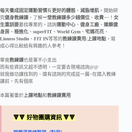
每天養成固定運動習慣
有
更好的體態
、
減脂增肌
。開始研
究
健身教練課
，了解
一堂教練課多少錢
價位
、
收費
~~！
女
生重訓要
要找專業的，諮詢
運動中心
、
健身工廠
、
連鎖健
身房
、
極進化
、
superFIT
、
World Gym
、
宅媽花花
、
Lioness Studio
、
FIT IN
等等的
教練課費用
/
上課地點
，寫
成心得比較給有興趣的人參考！
畢竟
教練課
也是筆不小支出
而有些資訊又超不透明，一定要去現場諮詢@@
就我做功課找到的、還有諮詢的完成這一篇~在踏入教練
課前，先有個底
本篇著重於
上課地點
和
教練課費用
🔻🔻 好物團購資訊 🔻🔻