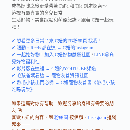
成為媽咪之後更愛帶著 FaFa 和 Tila 到處探索～
這裡有最真實的育兒日常
生活好物、美食踩點和萌寵紀錄，跟著 C妞一起玩
吧！
✔ 想看更多日常？來 C妞的FB粉絲頁 找我！
✔ 限動、Reels 都在這 → C妞的Instagram
✔ 一起挖好物！加入 C妞好物嚴選社團
/
LINE＠育
兒好物福利社
✔ 影片版在這裡 → C妞的YOUTUBE頻道
✔ 毛孩爸媽看這 → 寵物友善資訊社團
✔ 帶毛小孩出門必備 → C妞寵物友善書《帶毛小孩
吃喝玩樂》
如果這篇對你有幫助，歡迎分享給身邊有需要的朋
友 💟
喜歡 C妞的內容，到
粉絲團
按個讚、
Instagram
追蹤
起來——