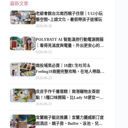
最新文章
老爺會館台北南西親子住宿｜U12小玩
藝空間×上誼文化，暑假帶孩子這樣玩
2026-06-26
POLYBATT AI 智能溫控行動電源開箱
｜看得見溫度與電量，外出更安心的
10000mAh 行動電源
2026-06-25
南投埔里必買｜18度C生吐司＆
Feeling18商圈完整攻略，在地人帶路這
樣逛
2026-06-23
皮皮手作千層蛋糕｜南港寵物友善甜
點！5種口味開箱，比Lady M便宜一半
的台北隱藏版
2026-06-23
宜蘭親子飯店推薦｜宜蘭力麗威斯汀度
假酒店，親子房、Buffet、泳池、兒童