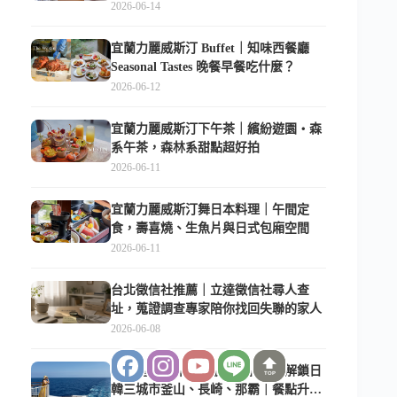
俱樂部超適合放電
2026-06-14
宜蘭力麗威斯汀 Buffet｜知味西餐廳
Seasonal Tastes 晚餐早餐吃什麼？
2026-06-12
宜蘭力麗威斯汀下午茶｜繽紛遊園・森
系午茶，森林系甜點超好拍
2026-06-11
宜蘭力麗威斯汀舞日本料理｜午間定
食，壽喜燒、生魚片與日式包廂空間
2026-06-11
台北徵信社推薦｜立達徵信社尋人查
址，蒐證調查專家陪你找回失聯的家人
2026-06-08
【麗星郵輪探索星號2026】一次解鎖日
TOP
韓三城市釜山、長崎、那霸｜餐點升