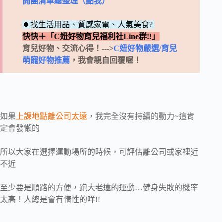
開團清單總整理（點我）
🍀找生活用品、質感家電、人氣美食?
快快＋「C妞好物育兒福利社Line群!!」
育兒好物、交流心得！--->
C妞好物嚴選/育兒
萌寵好物推薦
，我會親自回覆喔！
如果
上課地點離公司太遠
，我完全沒有持續的動力~這肯
定會發懶的
所以大家在選擇運動場所的時候，可評估離公司或家裡近
不近
至少要是順路的方便，跑大老遠的運動…健身失敗的機率
太高！人總是會有惰性的咩!!