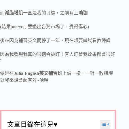
而
減脂增肌
一直是我的目標，之前有上
瑜珈
(結果pureyoga要退出台灣市場了，覺得傷心)
後來因為補習英文而停了一年，現在想要試試看教練課
因為我發現我真的很適合被盯！有人盯著我效果都會很好
~
像是在
Julia English英文補習班
上課一樣，一對一教練課
對我來說會超有效~哈哈
文章目錄在這兒♥