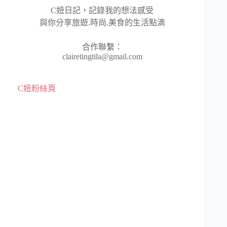
C妞日記，記錄我的想法感受
與你分享旅遊.時尚.美食的生活點滴
合作聯繫：
clairetingtila@gmail.com
C妞粉絲頁