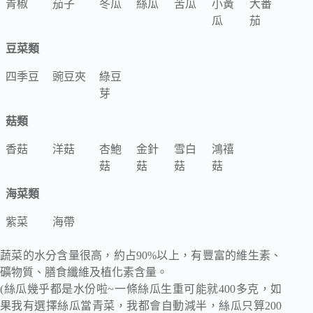
青椒
茄子
冬瓜
絲瓜
苦瓜
小黃
大番
瓜
茄
豆菜類
四季豆
豌豆夾
綠豆
芽
菇類
香菇
洋菇
杏鮑
金針
雪白
鴻禧
菇
菇
菇
菇
海菜類
紫菜
海帶
蔬菜的水分含量很高，約占90%以上，有豐富的維生素、
礦物質、膳食纖維及植化素含量。
(絲瓜幾乎都是水份啦~一條絲瓜生重可能就400多克，如
果我有選擇絲瓜當青菜，我都會自動減半，絲瓜只算200