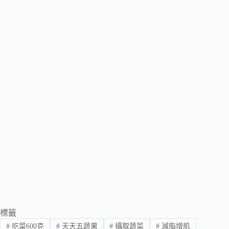
標籤
#
吃菜600克
#
天天五蔬果
#
攝取蔬菜
#
減脂增肌