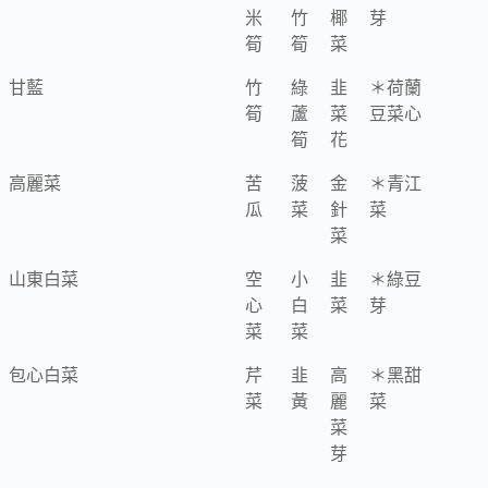
米
竹
椰
芽
筍
筍
菜
甘藍
竹
綠
韭
＊荷蘭
筍
蘆
菜
豆菜心
筍
花
高麗菜
苦
菠
金
＊青江
瓜
菜
針
菜
菜
山東白菜
空
小
韭
＊綠豆
心
白
菜
芽
菜
菜
包心白菜
芹
韭
高
＊黑甜
菜
黃
麗
菜
菜
芽