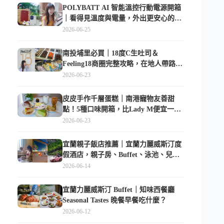
POLYBATT AI 智能溫控行動電源開箱
｜看得見溫度與電量，外出更安心的
10000mAh 行動電源
2026-06-25
南投埔里必買｜18度C生吐司＆
Feeling18商圈完整攻略，在地人帶路這
樣逛
2026-06-23
皮皮手作千層蛋糕｜南港寵物友善甜
點！5種口味開箱，比Lady M便宜一半
的台北隱藏版
2026-06-23
宜蘭親子飯店推薦｜宜蘭力麗威斯汀度
假酒店，親子房、Buffet、泳池、兒童
俱樂部超適合放電
2026-06-14
宜蘭力麗威斯汀 Buffet｜知味西餐廳
Seasonal Tastes 晚餐早餐吃什麼？
2026-06-12