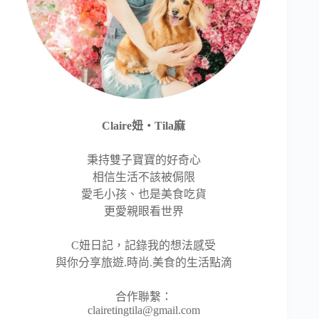
Claire妞‧Tila麻
秉持雙子寶寶的好奇心
相信生活不該被侷限
愛毛小孩、也是美食吃貨
更愛親眼看世界
C妞日記，記錄我的想法感受
與你分享旅遊.時尚.美食的生活點滴
合作聯繫：
clairetingtila@gmail.com