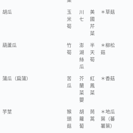
菜
胡瓜
玉
川
美
＊草菇
米
七
國
筍
芹
菜
葫蘆瓜
竹
澎
半
＊柳松
筍
湖
天
菇
絲
筍
瓜
蒲瓜（扁蒲）
苦
芥
紅
＊香菇
瓜
蘭
鳳
菜
菜
嬰
芋莖
猴
胡
茼
＊地瓜
頭
蘿
蒿
葉（蕃
菇
蔔
薯葉）