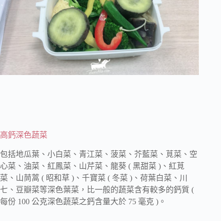
高鈣深色蔬菜
包括地瓜葉、小白菜、青江菜、菠菜、芥藍菜、莧菜、空
心菜、油菜、紅鳳菜、山芹菜、龍葵 ( 黑甜菜 )、紅莧
菜、山茼蒿 ( 昭和草 )、千寶菜 ( 冬菜 )、荷葉白菜、川
七、豆瓣菜等深色葉菜，比一般的蔬菜含有較多的鈣質 (
每份 100 公克深色蔬菜之鈣含量大於 75 毫克 )。