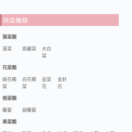
蔬菜種類
葉菜類
菠菜
高麗菜
大白
菜
花菜類
綠花椰
白花椰
韭菜
金針
菜
菜
花
花
根菜類
蘿蔔
胡蘿蔔
果菜類