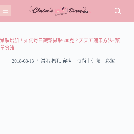
跳
至
主
要
內
容
減脂增肌！如何每日蔬菜攝取600克？天天五蔬果方法~菜
單食譜
2018-08-13
減脂增肌
,
穿搭｜時尚｜保養｜彩妝