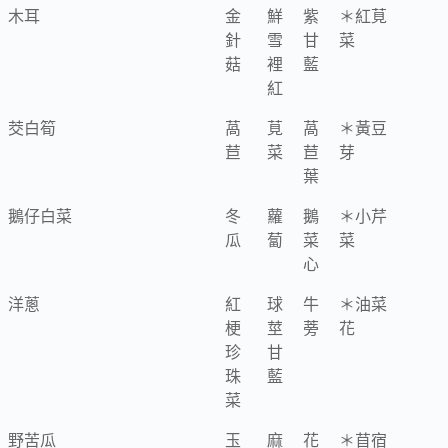
木耳
金
鮮
紫
＊紅莧
針
雪
甘
菜
菇
裡
藍
紅
茭白筍
萵
莧
萵
＊黃豆
苣
菜
苣
芽
葉
鵝仔白菜
冬
蘿
鵝
＊小芹
瓜
蔔
菜
菜
心
洋蔥
紅
球
牛
＊油菜
梗
莖
蒡
花
珍
甘
珠
藍
菜
野苦瓜
玉
麻
花
＊苜宿