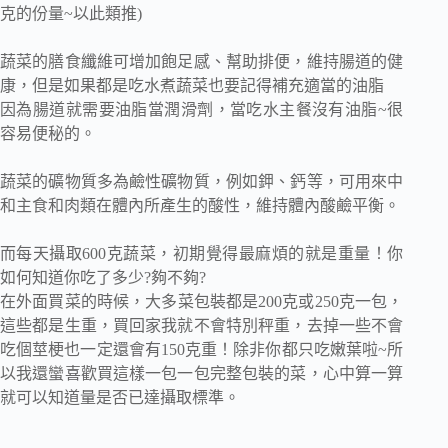
克的份量~以此類推)
蔬菜的膳食纖維可增加飽足感、幫助排便，維持腸道的健
康，但是如果都是吃水煮蔬菜也要記得補充適當的油脂
因為腸道就需要油脂當潤滑劑，當吃水主餐沒有油脂~很
容易便秘的。
蔬菜的礦物質多為鹼性礦物質，例如鉀、鈣等，可用來中
和主食和肉類在體內所產生的酸性，維持體內酸鹼平衡。
而每天攝取600克蔬菜，初期覺得最麻煩的就是重量！你
如何知道你吃了多少?夠不夠?
在外面買菜的時候，大多菜包裝都是200克或250克一包，
這些都是生重，買回家我就不會特別秤重，去掉一些不會
吃個莖梗也一定還會有150克重！除非你都只吃嫩葉啦~所
以我還蠻喜歡買這樣一包一包完整包裝的菜，心中算一算
就可以知道量是否已達攝取標準。