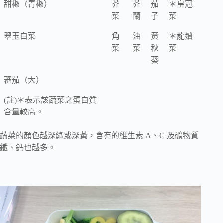
甜椒（青椒）
芥
芥
茄
＊皇冠
菜
蘭
子
菜
翠玉白菜
角
油
黃
＊龍鬚
菜
菜
秋
菜
葵
蕃茄（大）
(註)＊表示該蔬菜之蛋白質
含量較高。
蔬菜的顏色越深綠或深黃，含有的維生素 A、C 及礦物質
鐵、鈣也越多。