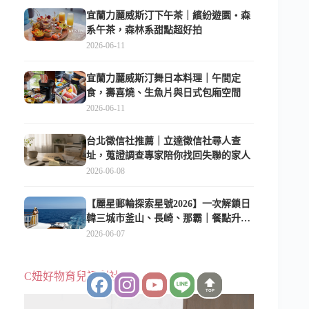
宜蘭力麗威斯汀下午茶｜繽紛遊園・森
系午茶，森林系甜點超好拍
2026-06-11
宜蘭力麗威斯汀舞日本料理｜午間定
食，壽喜燒、生魚片與日式包廂空間
2026-06-11
台北徵信社推薦｜立達徵信社尋人查
址，蒐證調查專家陪你找回失聯的家人
2026-06-08
【麗星郵輪探索星號2026】一次解鎖日
韓三城市釜山、長崎、那霸｜餐點升
級、表演更新、船上慶生超難忘
2026-06-07
C妞好物育兒福利社
TOP