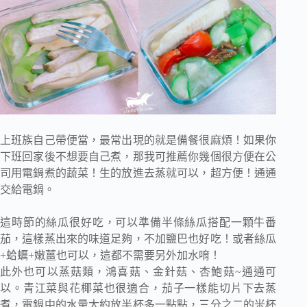
上班族自己帶便當，最常出現的就是備餐很麻煩！如果你
下班回家後不想要自己煮，那我可推薦你幾個很方便在公
司用電鍋煮的蔬菜！生的放進去蒸就可以，超方便！通通
交給電鍋。
這時節的絲瓜很好吃，可以準備半條絲瓜搭配一顆牛番
茄，這樣蒸出來的味道足夠，不加鹽巴也好吃！或者絲瓜
+蛤蠣+嫩薑也可以，這都不需要另外加水唷！
此外也可以蒸菇類，鴻喜菇、金針菇、杏鮑菇~通通可
以。青江菜與花椰菜也很適合，茄子一樣能切片下去蒸
煮，電鍋中的水量大約放半杯多一點點，三分之二的米杯