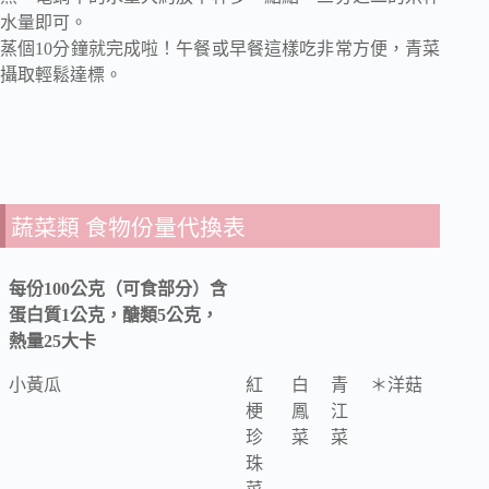
水量即可。
蒸個10分鐘就完成啦！午餐或早餐這樣吃非常方便，青菜
攝取輕鬆達標。
蔬菜類 食物份量代換表
每份100公克（可食部分）含
蛋白質1公克，醣類5公克，
熱量25大卡
小黃瓜
紅
白
青
＊洋菇
梗
鳳
江
珍
菜
菜
珠