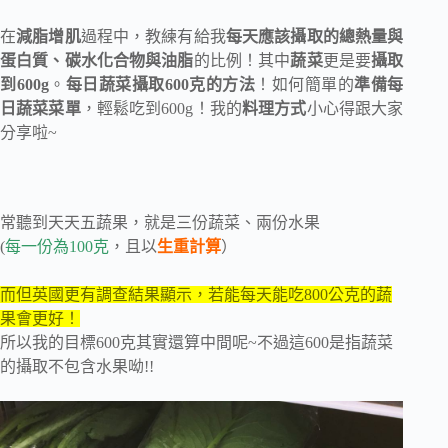
在
減脂增肌
過程中，教練有給我
每天應該攝取的總熱量與
蛋白質、碳水化合物與油脂
的比例！其中
蔬菜
更是要
攝取
到600g
。
每日蔬菜攝取600克的方法
！如何簡單的
準備每
日蔬菜菜單
，輕鬆吃到600g！我的
料理方式
小心得跟大家
分享啦~
常聽到天天五蔬果，就是三份蔬菜、兩份水果
(
每一份為100克
，且以
生重計算
）
而但英國更有調查結果顯示，若能每天能吃800公克的蔬
果會更好！
所以我的目標600克其實還算中間呢~不過這600是指蔬菜
的攝取不包含水果呦!!