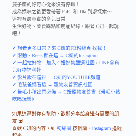
雙子座的好奇心從來沒有停過！
成為媽咪之後更愛帶著 FaFa 和 Tila 到處探索～
這裡有最真實的育兒日常
生活好物、美食踩點和萌寵紀錄，跟著 C妞一起玩
吧！
✔ 想看更多日常？來 C妞的FB粉絲頁 找我！
✔ 限動、Reels 都在這 → C妞的Instagram
✔ 一起挖好物！加入 C妞好物嚴選社團
/
LINE＠育
兒好物福利社
✔ 影片版在這裡 → C妞的YOUTUBE頻道
✔ 毛孩爸媽看這 → 寵物友善資訊社團
✔ 帶毛小孩出門必備 → C妞寵物友善書《帶毛小孩
吃喝玩樂》
如果這篇對你有幫助，歡迎分享給身邊有需要的朋
友 💟
喜歡 C妞的內容，到
粉絲團
按個讚、
Instagram
追蹤
起來——