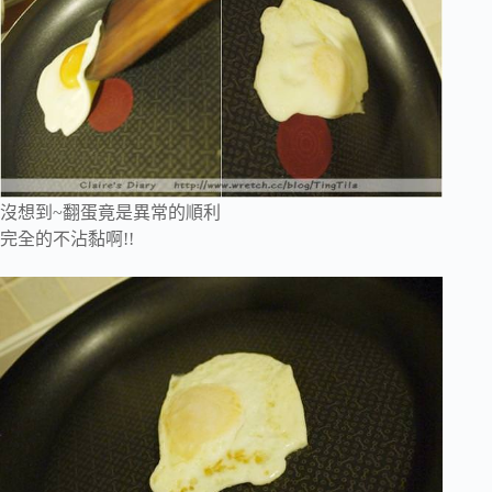
沒想到~翻蛋竟是異常的順利
完全的不沾黏啊!!