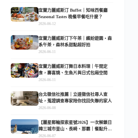
宜蘭力麗威斯汀 Buffet｜知味西餐廳
Seasonal Tastes 晚餐早餐吃什麼？
2026-06-12
宜蘭力麗威斯汀下午茶｜繽紛遊園・森
系午茶，森林系甜點超好拍
2026-06-11
宜蘭力麗威斯汀舞日本料理｜午間定
食，壽喜燒、生魚片與日式包廂空間
2026-06-11
台北徵信社推薦｜立達徵信社尋人查
址，蒐證調查專家陪你找回失聯的家人
2026-06-08
【麗星郵輪探索星號2026】一次解鎖日
韓三城市釜山、長崎、那霸｜餐點升
級、表演更新、船上慶生超難忘
2026-06-07