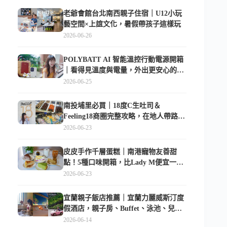
老爺會館台北南西親子住宿｜U12小玩
藝空間×上誼文化，暑假帶孩子這樣玩
2026-06-26
POLYBATT AI 智能溫控行動電源開箱
｜看得見溫度與電量，外出更安心的
10000mAh 行動電源
2026-06-25
南投埔里必買｜18度C生吐司＆
Feeling18商圈完整攻略，在地人帶路這
樣逛
2026-06-23
皮皮手作千層蛋糕｜南港寵物友善甜
點！5種口味開箱，比Lady M便宜一半
的台北隱藏版
2026-06-23
宜蘭親子飯店推薦｜宜蘭力麗威斯汀度
假酒店，親子房、Buffet、泳池、兒童
俱樂部超適合放電
2026-06-14