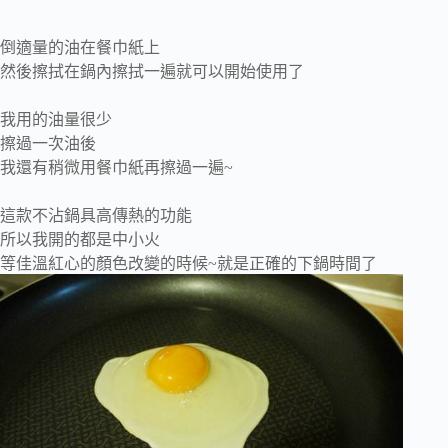
倒適量的油在餐巾紙上
然後擦拭在鍋內擦拭一遍就可以開始使用了
我用的油量很少
擦過一次油後
我還有稍微用餐巾紙再擦過一遍~
這款不沾鍋具高傳熱的功能
所以我開的都是中小火
等佳溫紅心的顏色改變的時候~就是正確的下鍋時間了