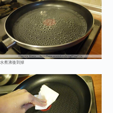
水煮沸後到掉