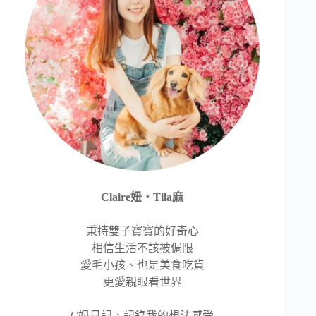
Claire妞‧Tila麻
秉持雙子寶寶的好奇心
相信生活不該被侷限
愛毛小孩、也是美食吃貨
更愛親眼看世界
C妞日記，記錄我的想法感受