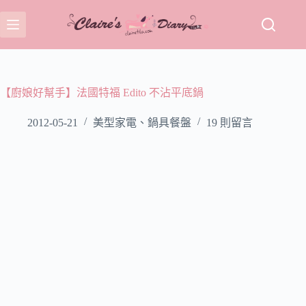
跳
至
主
要
內
容
【廚娘好幫手】法國特福 Edito 不沾平底鍋
2012-05-21
美型家電、鍋具餐盤
19 則留言