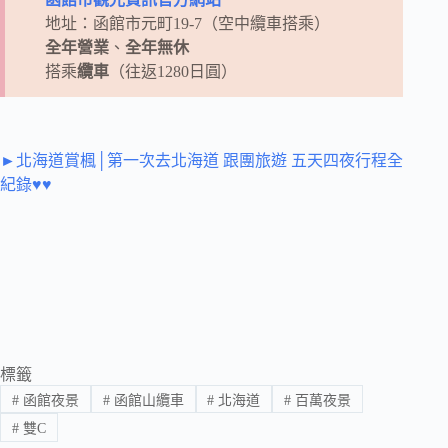
地址：函館市元町19-7（空中纜車搭乘）
全年營業
、
全年無休
搭乘
纜車
（往返1280日圓）
►北海道賞楓│第一次去北海道 跟團旅遊 五天四夜行程全
紀錄♥♥
標籤
#
函館夜景
#
函館山纜車
#
北海道
#
百萬夜景
#
雙C