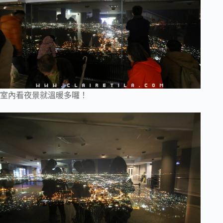
室內看夜景就溫暖多囉！