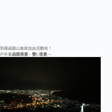
到達函館山後就自由活動啦！
戶外看
函館夜景
，
雙C夜景
~~