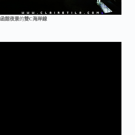
函館夜景
的
雙C海岸線