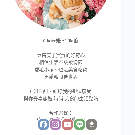
Claire妞‧Tila麻
秉持雙子寶寶的好奇心
相信生活不該被侷限
愛毛小孩、也是美食吃貨
更愛親眼看世界
C妞日記，記錄我的想法感受
與你分享旅遊.時尚.美食的生活點滴
合作聯繫：
clairetingtila@gmail.com
TOP