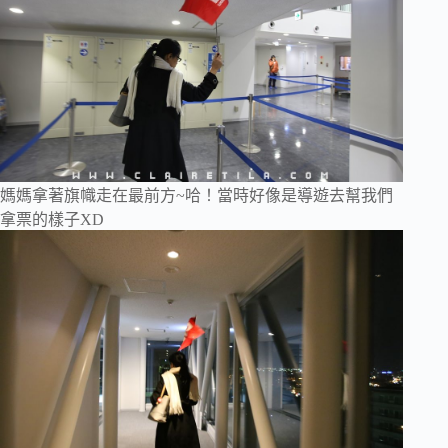
媽媽拿著旗幟走在最前方~哈！當時好像是導遊去幫我們
拿票的樣子XD