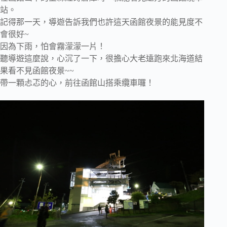
站。
記得那一天，導遊告訴我們也許這天函館夜景的能見度不
會很好~
因為下雨，怕會霧濛濛一片！
聽導遊這麼說，心沉了一下，很擔心大老遠跑來北海道結
果看不見函館夜景~~
帶一顆忐忑的心，前往函館山搭乘纜車囉！