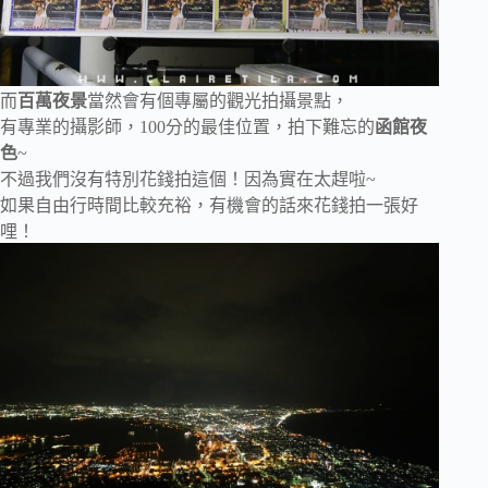
而
百萬夜景
當然會有個專屬的觀光拍攝景點，
有專業的攝影師，100分的最佳位置，拍下難忘的
函館夜
色
~
不過我們沒有特別花錢拍這個！因為實在太趕啦~
如果自由行時間比較充裕，有機會的話來花錢拍一張好
哩！