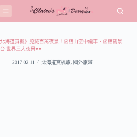
跳
至
主
要
內
容
北海道賞楓》蒐藏百萬夜景！函館山空中纜車‧函館觀景
台 世界三大夜景♥♥
2017-02-11
北海道賞楓旅
,
國外旅遊