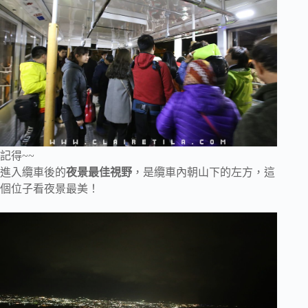
記得~~
進入纜車後的
夜景最佳視野
，是纜車內朝山下的左方，這
個位子看夜景最美！