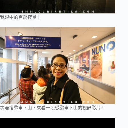
我眼中的百萬夜景！
等著搭纜車下山，來看一段從纜車下山的視野影片！