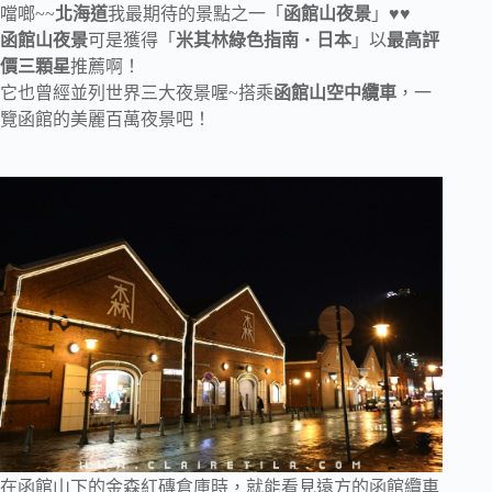
噹啷~~
北海道
我最期待的景點之一「
函館山夜景
」♥♥
函館山夜景
可是獲得「
米其林綠色指南
・
日本
」以
最高評
價三顆星
推薦啊！
它也曾經並列世界三大夜景喔~搭乘
函館山空中纜車
，一
覽函館的美麗百萬夜景吧！
在函館山下的金森紅磚倉庫時，就能看見遠方的函館纜車