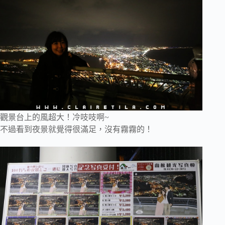
觀景台上的風超大！冷吱吱啊~
不過看到夜景就覺得很滿足，沒有霧霧的！