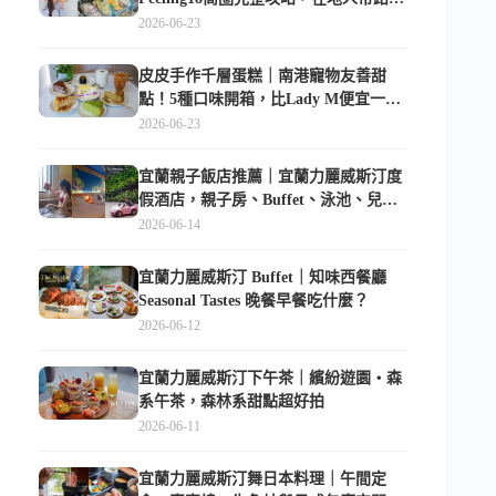
樣逛
2026-06-23
皮皮手作千層蛋糕｜南港寵物友善甜
點！5種口味開箱，比Lady M便宜一半
的台北隱藏版
2026-06-23
宜蘭親子飯店推薦｜宜蘭力麗威斯汀度
假酒店，親子房、Buffet、泳池、兒童
俱樂部超適合放電
2026-06-14
宜蘭力麗威斯汀 Buffet｜知味西餐廳
Seasonal Tastes 晚餐早餐吃什麼？
2026-06-12
宜蘭力麗威斯汀下午茶｜繽紛遊園・森
系午茶，森林系甜點超好拍
2026-06-11
宜蘭力麗威斯汀舞日本料理｜午間定