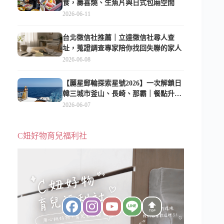
食，壽喜燒、生魚片與日式包廂空間
2026-06-11
台北徵信社推薦｜立達徵信社尋人查
址，蒐證調查專家陪你找回失聯的家人
2026-06-08
【麗星郵輪探索星號2026】一次解鎖日
韓三城市釜山、長崎、那霸｜餐點升
級、表演更新、船上慶生超難忘
2026-06-07
C妞好物育兒福利社
TOP