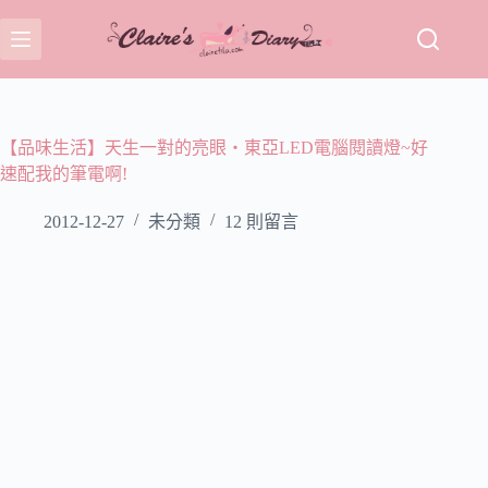
跳
至
主
要
內
容
【品味生活】天生一對的亮眼‧東亞LED電腦閱讀燈~好
速配我的筆電啊!
2012-12-27
未分類
12 則留言