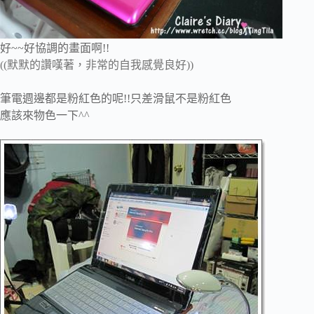
好~~好協調的畫面啊!!
((默默的讚嘆著，非常的自我感覺良好))
筆電週邊都是粉紅色的呢!!只差滑鼠不是粉紅色
應該來物色一下^^