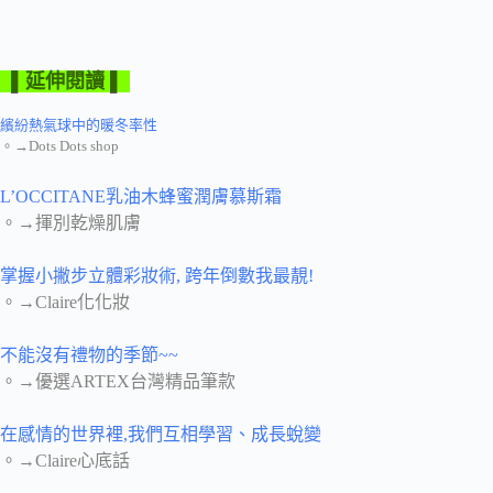
▌延伸閱讀 ▌
繽紛熱氣球中的暖冬率性
。→Dots Dots shop
L’OCCITANE乳油木蜂蜜潤膚慕斯霜
。→揮別乾燥肌膚
掌握小撇步立體彩妝術, 跨年倒數我最靚!
。→Claire化化妝
不能沒有禮物的季節~~
。→優選ARTEX台灣精品筆款
在感情的世界裡,我們互相學習、成長蛻變
。→Claire心底話