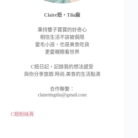
Claire妞‧Tila麻
秉持雙子寶寶的好奇心
相信生活不該被侷限
愛毛小孩、也是美食吃貨
更愛親眼看世界
C妞日記，記錄我的想法感受
與你分享旅遊.時尚.美食的生活點滴
合作聯繫：
clairetingtila@gmail.com
C妞粉絲頁