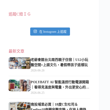
追蹤C妞ＩＧ
在 Instagram 上追蹤
最新文章
老爺會館台北南西親子住宿｜U12小玩
藝空間×上誼文化，暑假帶孩子這樣玩
2026-06-26
POLYBATT AI 智能溫控行動電源開箱
｜看得見溫度與電量，外出更安心的
10000mAh 行動電源
2026-06-25
南投埔里必買｜18度C生吐司＆
Feeling18商圈完整攻略，在地人帶路這