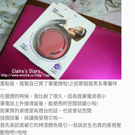
重點是，我幫自己買了筆電燈啦!之前那個是男友專屬咩
~~
在選燈的時候，我比較了很久，因為我筆電桌很小
筆電加上外接滑鼠後，能使用的空間就變小啦!
如果買的桌燈是有燈台的話，也就會站空間
找個找著，就讓我發現它啦~~
我先承認是被它的烤漆顏色吸引~~就說女生也真的是視覺
動物吧!!哈哈