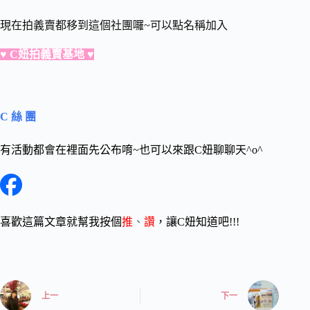
現在拍義賣都移到這個社團囉~可以點名稱加入
♥
C妞拍義賣基地 ♥
C 絲 團
有活動都會在裡面先公布唷~也可以來跟C妞聊聊天^o^
喜歡這篇文章就幫我按個
推
、
讚
，讓C妞知道吧!!!
上一
下一