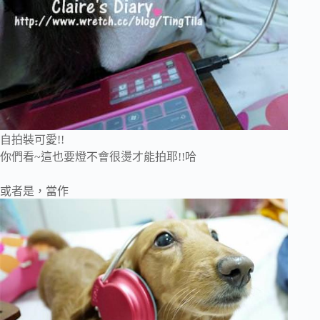
自拍裝可愛!!
你們看~這也要燈不會很燙才能拍耶!!哈
或者是，當作