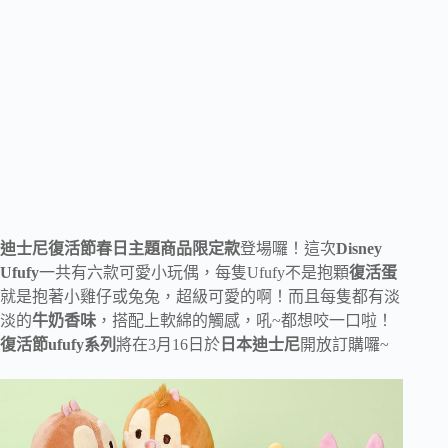
迪士尼復活節春日主題商品限定款
登場囉！這次
Disney
Ufufy
一共有六款可愛小玩偶，每隻Ufufy不是抱顆
復活蛋
就是抱著小雞仔或兔兔，超級可愛的啊！而且每隻都有淡
淡的
牛奶香味
，搭配上軟綿的觸感，吼~都想咬一口啦！
復活節ufufy系列
將在3月16日於
日本迪士尼
開放訂購囉~