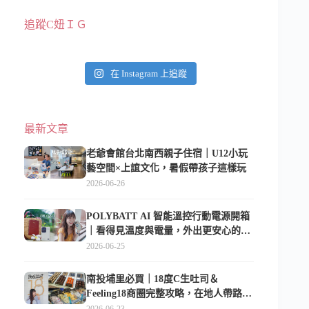
追蹤C妞ＩＧ
在 Instagram 上追蹤
最新文章
老爺會館台北南西親子住宿｜U12小玩
藝空間×上誼文化，暑假帶孩子這樣玩
2026-06-26
POLYBATT AI 智能溫控行動電源開箱
｜看得見溫度與電量，外出更安心的
10000mAh 行動電源
2026-06-25
南投埔里必買｜18度C生吐司＆
Feeling18商圈完整攻略，在地人帶路這
樣逛
2026-06-23