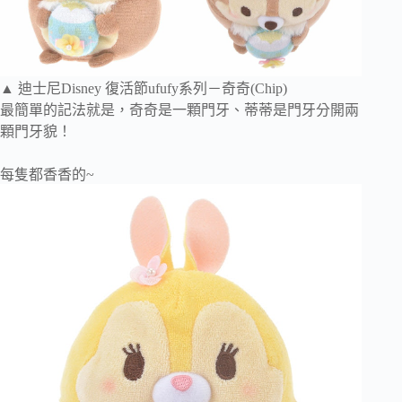
▲ 迪士尼Disney 復活節ufufy系列－奇奇(Chip)
最簡單的記法就是，奇奇是一顆門牙、蒂蒂是門牙分開兩
顆門牙貌！
每隻都香香的~