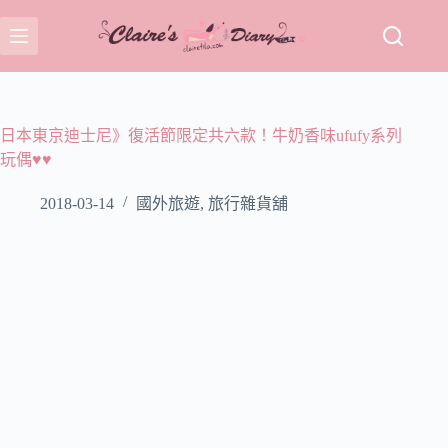
跳
至
主
要
內
容
日本東京迪士尼》復活節限定共六款！牛奶香味ufufy系列
玩偶♥♥
2018-03-14
國外旅遊
,
旅行雜貨舖