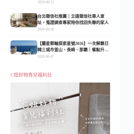
2026-06-11
台北徵信社推薦｜立達徵信社尋人查
址，蒐證調查專家陪你找回失聯的家人
2026-06-08
【麗星郵輪探索星號2026】一次解鎖日
韓三城市釜山、長崎、那霸｜餐點升
級、表演更新、船上慶生超難忘
2026-06-07
C妞好物育兒福利社