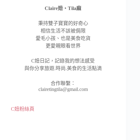
Claire妞‧Tila麻
秉持雙子寶寶的好奇心
相信生活不該被侷限
愛毛小孩、也是美食吃貨
更愛親眼看世界
C妞日記，記錄我的想法感受
與你分享旅遊.時尚.美食的生活點滴
合作聯繫：
clairetingtila@gmail.com
C妞粉絲頁