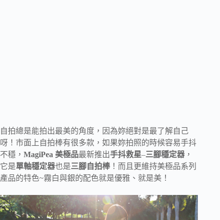
自拍總是能拍出最美的角度，因為妳絕對是最了解自己
呀！市面上自拍棒有很多款，如果妳拍照的時候容易手抖
不穩，
MagiPea 美極品
最新推出
手抖救星
–
三腳穩定器
，
它是
單軸穩定器
也是
三腳自拍棒
！而且更維持美極品系列
產品的特色~霧白與銀的配色就是優雅、就是美！