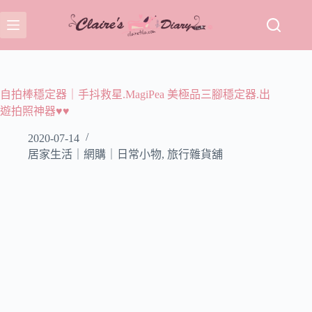
跳
至
主
要
內
容
自拍棒穩定器｜手抖救星.MagiPea 美極品三腳穩定器.出
遊拍照神器♥♥
2020-07-14
居家生活｜網購｜日常小物
,
旅行雜貨舖