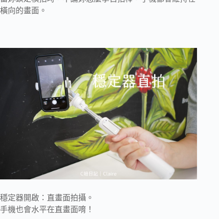
橫向的畫面。
穩定器開啟：直畫面拍攝。
手機也會水平在直畫面唷！