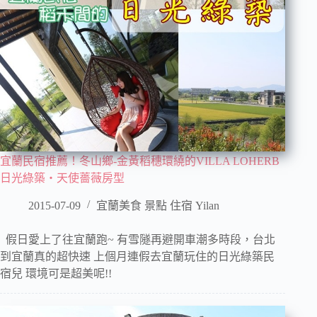
宜蘭民宿推薦！冬山鄉-金黃稻穗環繞的VILLA LOHERB
日光綠築‧天使薔薇房型
2015-07-09
宜蘭美食 景點 住宿 Yilan
假日愛上了往宜蘭跑~ 有雪隧再避開車潮多時段，台北
到宜蘭真的超快速 上個月連假去宜蘭玩住的日光綠築民
宿兒 環境可是超美呢!!