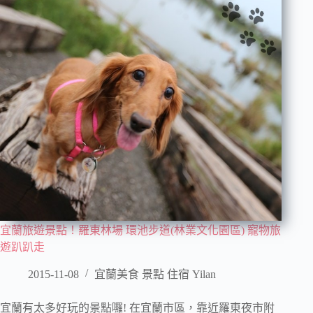
宜蘭旅遊景點！羅東林場 環池步道(林業文化園區) 寵物旅
遊趴趴走
2015-11-08
宜蘭美食 景點 住宿 Yilan
宜蘭有太多好玩的景點囉! 在宜蘭市區，靠近羅東夜市附