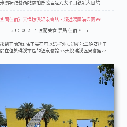
米廣場跟藝術雕像拍照或者是到太平山親近大自然
宜蘭住宿》天悅礁溪溫泉會館‧超近湯圍溝公園♥♥
2015-06-21
宜蘭美食 景點 住宿 Yilan
來到宜蘭玩!!除了民宿可以選擇外 C妞妞第二晚安排了一
間在位於礁溪市區的溫泉會館 <<天悅礁溪溫泉會館>>