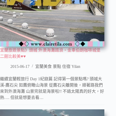
宜蘭旅遊景點》頭城 外澳海灘踏浪‧金車伯朗咖啡城堡
二館比較美♥♥
2015-06-17
宜蘭美食 景點 住宿 Yilan
繼續宜蘭輕旅行 Day 1紀錄篇 記得第一個景點嗎? 頭城大
溪-鷹石尖 如鷹俯瞰山海景 從鷹石尖離開後，順著路我們
來到外澳海灘 山景完就是海景啦!! 不過太陽真的好大，好
熱…. 但就是想要去看…