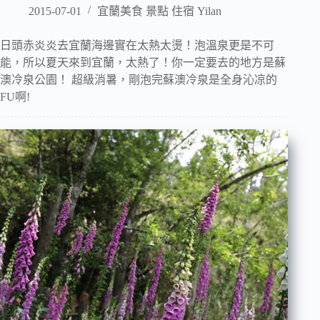
2015-07-01
宜蘭美食 景點 住宿 Yilan
日頭赤炎炎去宜蘭海邊實在太熱太燙！泡溫泉更是不可
能，所以夏天來到宜蘭，太熱了！你一定要去的地方是蘇
澳冷泉公園！ 超級消暑，剛泡完蘇澳冷泉是全身沁凉的
FU啊!