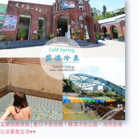
宜蘭旅遊景點│夏日冷泉首選！蘇澳冷泉公園‧泡完全身
沁凉暑氣全消♥♥