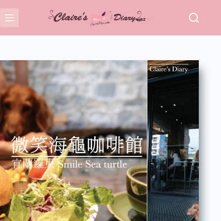
跳
至
主
要
內
容