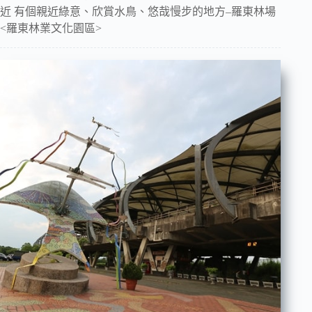
近 有個親近綠意、欣賞水鳥、悠哉慢步的地方–羅東林場
<羅東林業文化園區>