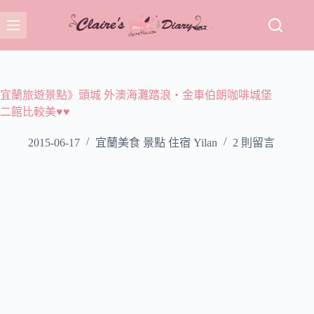
跳
至
主
要
內
容
宜蘭旅遊景點》頭城 外澳海灘踏浪‧金車伯朗咖啡城堡
二館比較美♥♥
2015-06-17
宜蘭美食 景點 住宿 Yilan
2 則留言