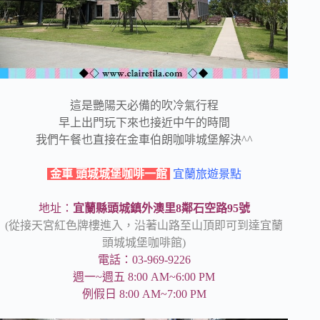
這是艷陽天必備的吹冷氣行程
早上出門玩下來也接近中午的時間
我們午餐也直接在金車伯朗咖啡城堡解決^^
金車 頭城城堡咖啡一館
宜蘭旅遊景點
地址：
宜蘭縣頭城鎮外澳里8鄰石空路95號
(從接天宮紅色牌樓進入，沿著山路至山頂即可到達宜蘭
頭城城堡咖啡館)
電話：03-969-9226
週一~週五 8:00 AM~6:00 PM
例假日 8:00 AM~7:00 PM