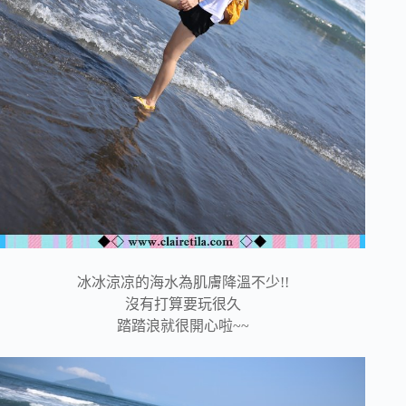
冰冰涼凉的海水為肌膚降溫不少!!
沒有打算要玩很久
踏踏浪就很開心啦~~