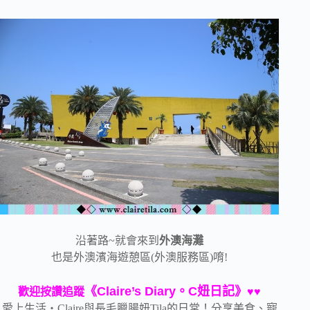
沿著路~就會來到
外澳海灘
也是外澳濱海遊憩區(外澳服務區)唷!
《Claire’s Diary。C妞日記》
歡迎按讚追蹤
♥♥
愛上生活‧Claire與長毛臘腸妞Tila的日常！分享美食、寵