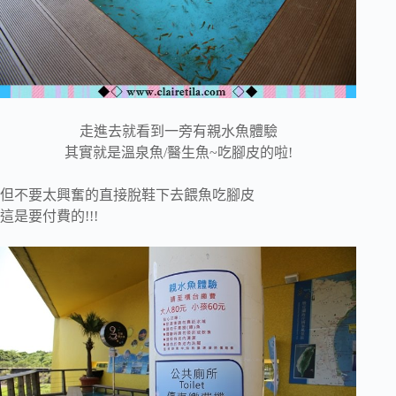
走進去就看到一旁有親水魚體驗
其實就是溫泉魚/醫生魚~吃腳皮的啦!
但不要太興奮的直接脫鞋下去餵魚吃腳皮
這是要付費的!!!