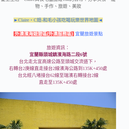
物、手作、旅遊、美妝
►Claire‧C妞-和毛小孩吃喝玩樂世界地圖◄
外澳濱海遊憩區(外澳服務區)
宜蘭旅遊景點
旅遊資訊：
宜蘭縣頭城鎮濱海路二段6號
台北走北宜高速公路至頭城交流道下，
右轉台2庚線直走接台2線濱海公路到135K+450處
台北經八堵接台62線至瑞濱右轉接台2線
直走至135K+450處