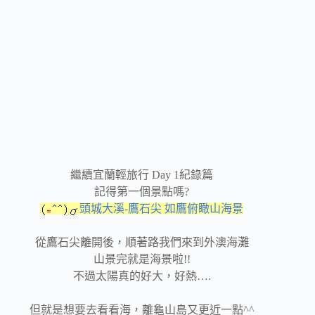
繼續宜蘭輕旅行 Day 1紀錄篇
記得第一個景點嗎?
頭城大溪-鷹石尖 如鷹俯瞰山海景
從鷹石尖離開後，順著路我們來到外澳海灘
山景完就是海景啦!!
不過太陽真的好大，好熱….
但就是想要去看看海，離龜山島又更近一點^^