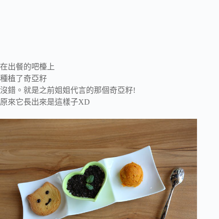
在出餐的吧檯上
種植了奇亞籽
沒錯。就是之前姐姐代言的那個奇亞籽!
原來它長出來是這樣子XD