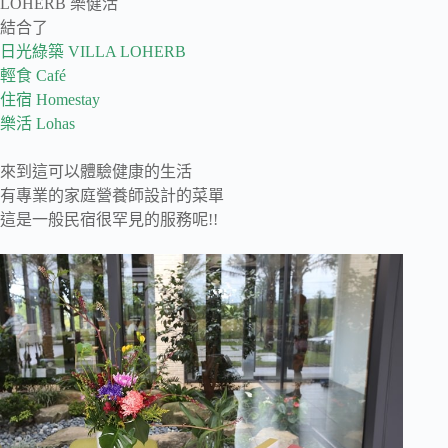
LOHERB 樂健活
結合了
日光綠築 VILLA LOHERB
輕食 Café
住宿 Homestay
樂活 Lohas
來到這可以體驗健康的生活
有專業的家庭營養師設計的菜單
這是一般民宿很罕見的服務呢!!