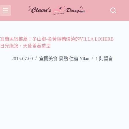
跳
至
主
要
內
容
宜蘭民宿推薦！冬山鄉-金黃稻穗環繞的VILLA LOHERB
日光綠築‧天使薔薇房型
2015-07-09
宜蘭美食 景點 住宿 Yilan
1 則留言