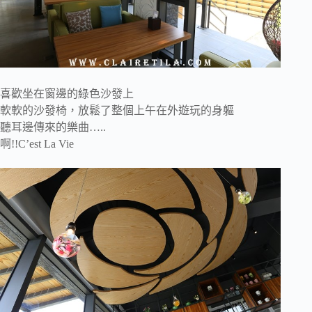
喜歡坐在窗邊的綠色沙發上
軟軟的沙發椅，放鬆了整個上午在外遊玩的身軀
聽耳邊傳來的樂曲…..
啊!!C’est La Vie