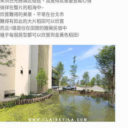
來到日光綠築民宿這，我覺得就是要放鬆心情
徜徉在整片的稻海中~
欣賞難得的美景，平常在台北市
難得有如此的大片稻田可以欣賞
而且!!還是住在田間的雅緻民宿中
幾乎每個房型都可以欣賞到金黃色稻田!