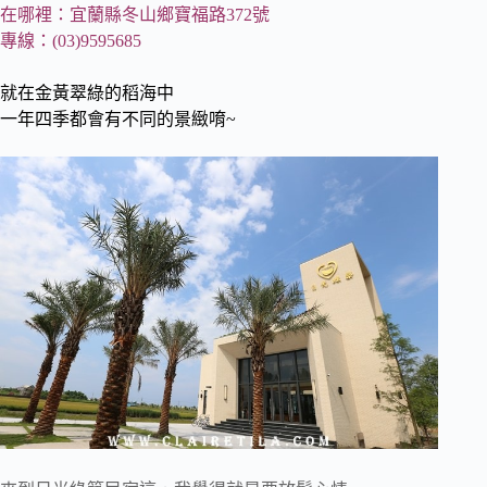
在哪裡：宜蘭縣冬山鄉寶福路372號
專線：(03)9595685
就在金黃翠綠的稻海中
一年四季都會有不同的景緻唷~