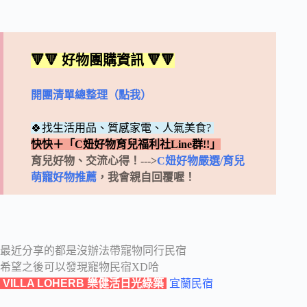
🔻🔻 好物團購資訊 🔻🔻
開團清單總整理（點我）
🍀找生活用品、質感家電、人氣美食?
快快＋「C妞好物育兒福利社Line群!!」
育兒好物、交流心得！--->
C妞好物嚴選/育兒
萌寵好物推薦
，我會親自回覆喔！
最近分享的都是沒辦法帶寵物同行民宿
希望之後可以發現寵物民宿XD哈
VILLA LOHERB 樂健活日光綠築
宜蘭民宿