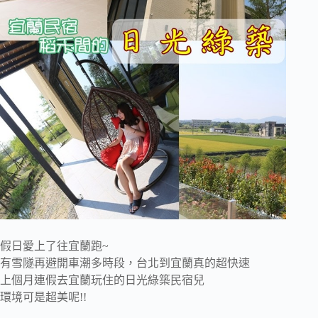
假日愛上了往宜蘭跑~
有雪隧再避開車潮多時段，台北到宜蘭真的超快速
上個月連假去宜蘭玩住的日光綠築民宿兒
環境可是超美呢!!