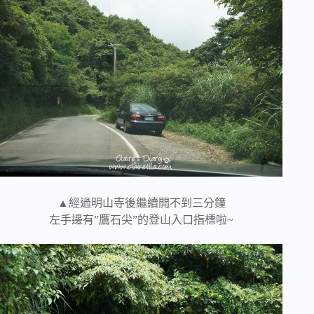
▲經過明山寺後繼續開不到三分鐘
左手邊有”鷹石尖”的登山入口指標啦~