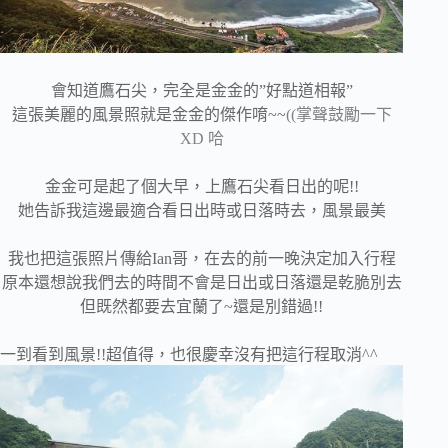
會知道鷹石尖，完全是金金的”好點道相報”
這張美麗的風景照就是金金的傑作唷~~
((掌聲鼓勵一下
XD 哈
金金可是起了個大早，上鷹石尖看日出的呢!!
她告訴我這邊最適合看日出時或日落時去，風景最美
我也把這張照片傳給Ian哥，在去的前一晚決定加入行程
原本還想說我們去的時間不會是日出或日落還是乾脆別去
但既然都要去宜蘭了~還是別錯過!!
一到看到風景!!超值得，也很慶幸沒有把這行程取消^^