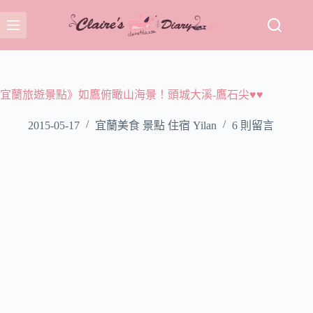
跳
至
主
要
內
容
宜蘭旅遊景點》如鷹俯瞰山海景！頭城大溪-鷹石尖♥♥
2015-05-17
宜蘭美食 景點 住宿 Yilan
6 則留言