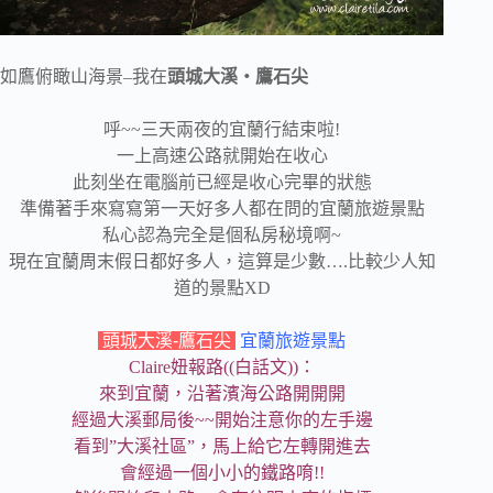
如鷹俯瞰山海景–我在
頭城大溪‧鷹石尖
呼~~三天兩夜的宜蘭行結束啦!
一上高速公路就開始在收心
此刻坐在電腦前已經是收心完畢的狀態
準備著手來寫寫第一天好多人都在問的宜蘭旅遊景點
私心認為完全是個私房秘境啊~
現在宜蘭周末假日都好多人，這算是少數….比較少人知
道的景點XD
頭城大溪-鷹石尖
宜蘭旅遊景點
Claire妞報路((白話文))：
來到宜蘭，沿著濱海公路開開開
經過大溪郵局後~~開始注意你的左手邊
看到”大溪社區”，馬上給它左轉開進去
會經過一個小小的鐵路唷!!