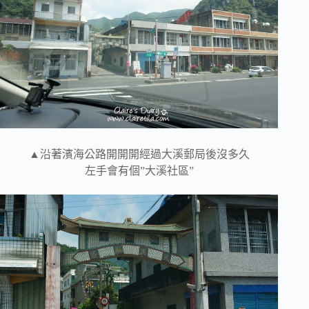
▲沿著濱海公路開開開經過大溪郵局後沒多久
左手會有個”大溪社區”