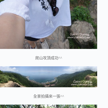
爬山攻頂成功^^
全景拍攝來一張^^