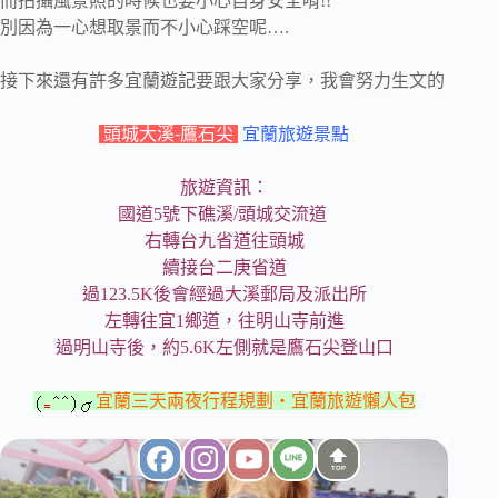
而拍攝風景照的時候也要小心自身安全唷!!
別因為一心想取景而不小心踩空呢….
接下來還有許多宜蘭遊記要跟大家分享，我會努力生文的
頭城大溪-鷹石尖
宜蘭旅遊景點
旅遊資訊：
國道5號下礁溪/頭城交流道
右轉台九省道往頭城
續接台二庚省道
過123.5K後會經過大溪郵局及派出所
左轉往宜1鄉道，往明山寺前進
過明山寺後，約5.6K左側就是鷹石尖登山口
宜蘭三天兩夜行程規劃‧宜蘭旅遊懶人包
TOP