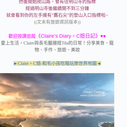
然後開始爬山路，會有往明山寺的指標
經過明山寺後繼續開不到三分鐘
就會看到你的左手邊有”鷹石尖”的登山入口指標啦~
((文末有旅遊資訊版本))
《Claire’s Diary。C妞日記》
歡迎按讚追蹤
♥♥
愛上生活‧Claire與長毛臘腸妞Tila的日常！分享美食、寵
物、手作、旅遊、美妝
►Claire‧C妞-和毛小孩吃喝玩樂世界地圖◄