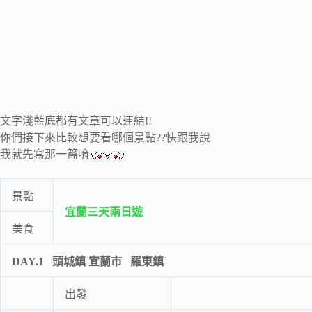
文字淺藍底都有文章可以連結!!
你們接下來比較想要看哪個景點??快跟我說
我就先寫那一篇唷
景點
宜蘭三天兩日遊
美食
DAY.1
頭城鎮 宜蘭市 羅東鎮
出發