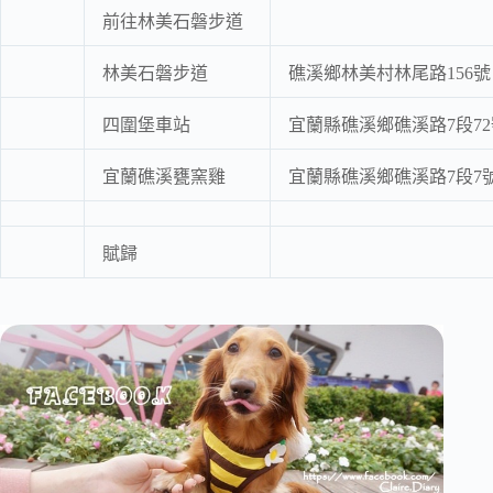
前往林美石磐步道
林美石磐步道
礁溪鄉林美村林尾路156號
四圍堡車站
宜蘭縣礁溪鄉礁溪路7段72
宜蘭礁溪甕窯雞
宜蘭縣礁溪鄉礁溪路7段7
賦歸