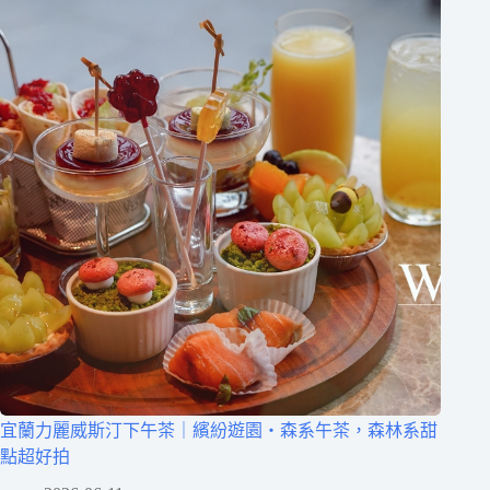
宜蘭力麗威斯汀下午茶｜繽紛遊園・森系午茶，森林系甜
點超好拍