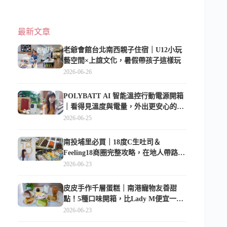
最新文章
老爺會館台北南西親子住宿｜U12小玩
藝空間×上誼文化，暑假帶孩子這樣玩
2026-06-26
POLYBATT AI 智能溫控行動電源開箱
｜看得見溫度與電量，外出更安心的
10000mAh 行動電源
2026-06-25
南投埔里必買｜18度C生吐司＆
Feeling18商圈完整攻略，在地人帶路這
樣逛
2026-06-23
皮皮手作千層蛋糕｜南港寵物友善甜
點！5種口味開箱，比Lady M便宜一半
的台北隱藏版
2026-06-23