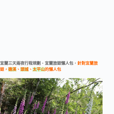
宜蘭三天兩夜行程規劃
‧
宜蘭旅遊懶人包
，
針對宜蘭旅
遊，
礁溪
、
頭城
、
太平山
的懶人包