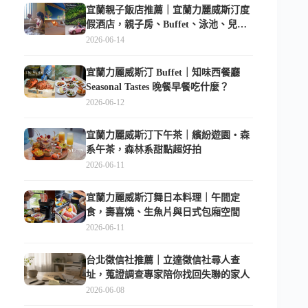
宜蘭親子飯店推薦｜宜蘭力麗威斯汀度
假酒店，親子房、Buffet、泳池、兒童
俱樂部超適合放電
2026-06-14
宜蘭力麗威斯汀 Buffet｜知味西餐廳
Seasonal Tastes 晚餐早餐吃什麼？
2026-06-12
宜蘭力麗威斯汀下午茶｜繽紛遊園・森
系午茶，森林系甜點超好拍
2026-06-11
宜蘭力麗威斯汀舞日本料理｜午間定
食，壽喜燒、生魚片與日式包廂空間
2026-06-11
台北徵信社推薦｜立達徵信社尋人查
址，蒐證調查專家陪你找回失聯的家人
2026-06-08