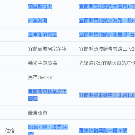
頭城鷹石尖
宜蘭縣頭城鎮內大溪路17
外澳海灘
宜蘭縣頭城鎮濱海路二段6
金車咖啡城堡
宜蘭縣頭城鎮外澳里8鄰石
宜蘭頭城阿宗芋冰
宜蘭縣頭城鎮青雲路三段2
幾米主題廣場
光復路1號(宜蘭火車站左
民宿check in
宜蘭羅東林業文化
宜蘭縣羅東鎮中正北路118
園區
羅東夜市
ibebe+ 輕．法式(民
住宿
羅東鎮復興路一段26號
宿)