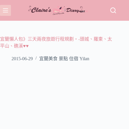
跳
至
主
要
內
容
宜蘭懶人包》三天兩夜旅遊行程規劃‧-頭城、羅東、太
平山、礁溪♥♥
2015-06-29
宜蘭美食 景點 住宿 Yilan