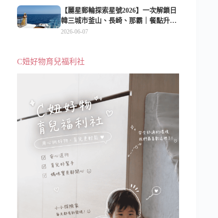
【麗星郵輪探索星號2026】一次解鎖日
韓三城市釜山、長崎、那霸｜餐點升
級、表演更新、船上慶生超難忘
2026-06-07
C妞好物育兒福利社