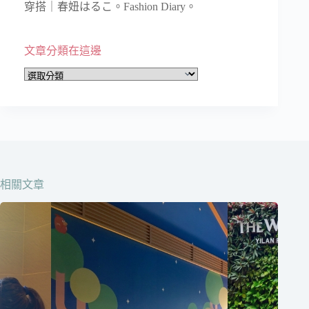
穿搭｜春妞はるこ。Fashion Diary。
文章分類在這邊
文
章
分
類
在
這
邊
相關文章